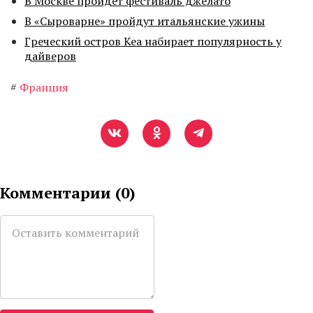
В Москве пройдет фестиваль джелато
В «Сыроварне» пройдут итальянские ужины
Греческий остров Кеа набирает популярность у
дайверов
#
Франция
Комментарии (
0
)