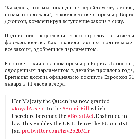
"Казалось, что мы никогда не перейдем эту линию,
но мы это сделали", - заявил в четверг премьер Борис
Джонсон, комментируя вступление закона в силу.
Подписание королевой законопроекта считается
формальностью. Как правило монарх подписывает
все законы, одобренные парламентом.
В соответствии с планом премьера Бориса Джонсона,
одобренным парламентом в декабре прошлого года,
Британия должна официально покинуть Евросоюз 31
января в 11 часов вечера.
Her Majesty the Queen has now granted
#RoyalAssent
to the
#BrexitBill
which
therefore becomes the
#BrexitAct
. Enshrined in
law, this enables the UK to leave the EU on 31st
Jan.
pic.twitter.com/hzv2o2bMfr