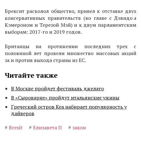
Брексит расколол общество, привел к отставке двух
консервативных правительств (во главе с Дэвидом
Кэмероном и Терезой Мэй) и к двум парламентским
выборам: 2017-го и 2019 годов.
Британцы на протяжении последних трех с
половиной лет провели множество массовых акций
за и против выхода страны из ЕС.
Читайте также
В Москве пройдет фестиваль джелато
В «Сыроварне» пройдут итальянские ужины
Греческий остров Кеа набирает популярность у
дайверов
#
Brexit
#
Елизавета II
#
закон