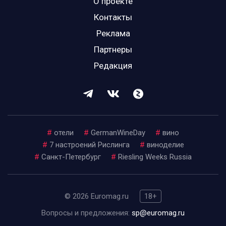
О проекте
Контакты
Реклама
Партнеры
Редакция
#
отели
#
GermanWineDay
#
вино
#
7 настроений Рислинга
#
виноделие
#
Санкт-Петербург
#
Riesling Weeks Russia
© 2026 Euromag.ru
18+
Вопросы и предложения:
sp@euromag.ru