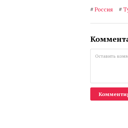
#
Россия
#
Т
Коммента
Комменти