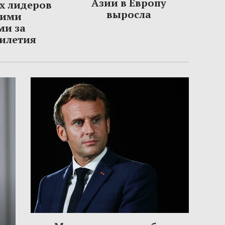
Азии в Европу
х лидеров
выросла
шими
ми за
тилетия