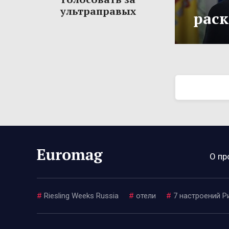
ультраправых
рас
О пр
#
Riesling Weeks Russia
#
отели
#
7 настроений Р