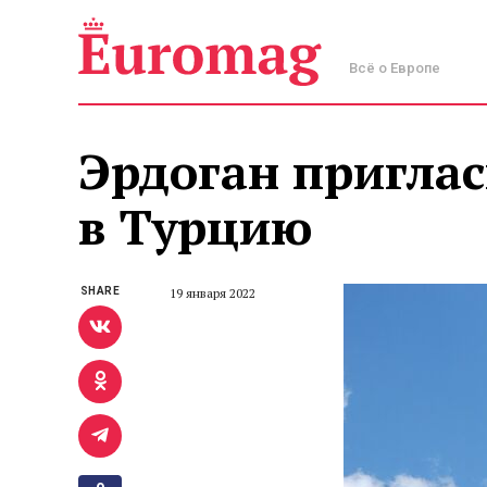
Всё о Европе
Эрдоган приглас
в Турцию
SHARE
19 января 2022