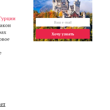
Турции
закон
рах
Хочу узнать
Новое
е
лет