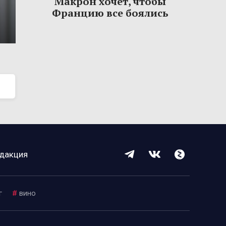
Макрон хочет, чтобы
Францию все боялись
дакция
г
#
вино