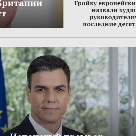
Британии
Тройку европейски
назвали худ
ст
руководителя
последние деся