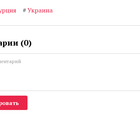
урция
#
Украина
рии (
0
)
ровать