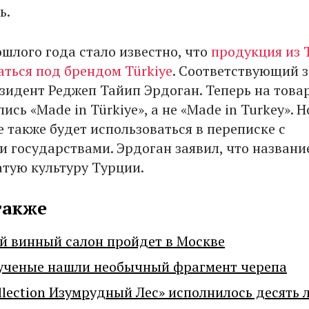
ь.
ошлого года стало известно, что
продукция из 
аться под брендом Türkiye
. Соответствующий 
зидент Реджеп Тайип Эрдоган. Теперь на това
ись «Made in Türkiye», а не «Made in Turkey». 
 также будет использоваться в переписке с
 государствами. Эрдоган заявил, что названи
атую культуру Турции.
также
й винный салон пройдет в Москве
ученые нашли необычный фрагмент черепа
llection Изумрудный Лес» исполнилось десять 