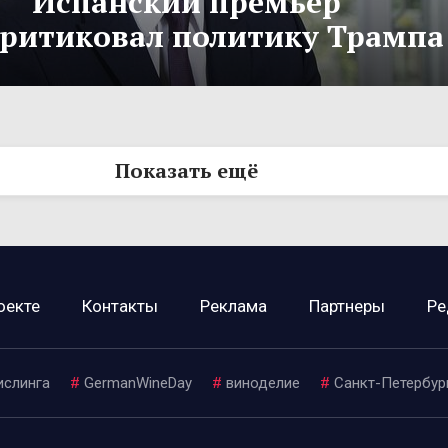
Испанский премьер
критиковал политику Трампа
Показать ещё
оекте
Контакты
Реклама
Партнеры
Ре
ислинга
#
GermanWineDay
#
виноделие
#
Санкт-Петербур