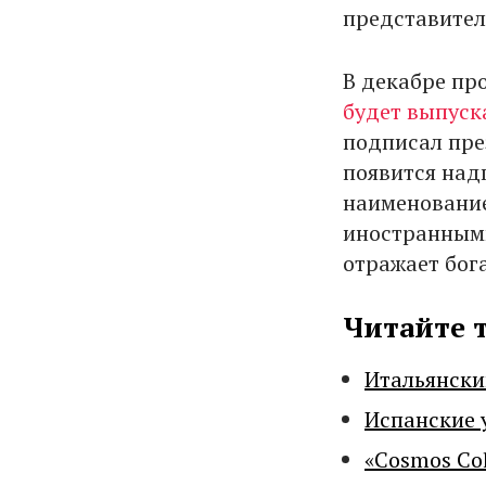
представител
В декабре пр
будет выпуск
подписал пре
появится надп
наименование
иностранными
отражает бог
Читайте 
Итальянски
Испанские 
«Cosmos Co