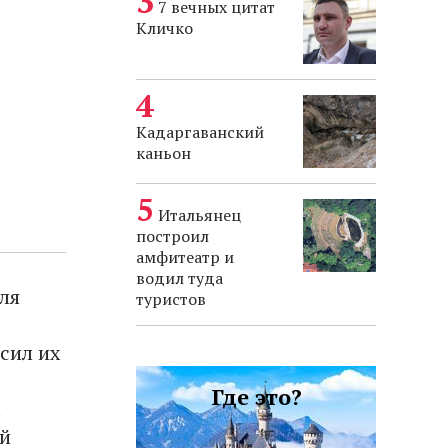
7 вечных цитат
Кличко
Кадаргаванский
каньон
Итальянец
построил
амфитеатр и
водил туда
ля
туристов
сил их
Где это?
а
ый