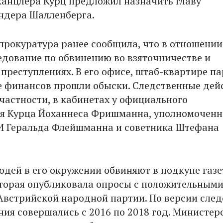
канцлера Курц предложил назначить главу
ндера Шалленберга.
прокуратура ранее сообщила, что в отношении
едование по обвинению во взяточничестве и
преступлениях. В его офисе, штаб-квартире па
 финансов прошли обыски. Следственные дей
 частности, в кабинетах у официального
я Курца Йоханнеса Фришманна, уполномоченн
И Геральда Флейшманна и советника Штефана
юдей в его окружении обвиняют в подкупе газ
которая опубликовала опросы с положительным
Австрийской народной партии. По версии след
ния совершались с 2016 по 2018 год. Министер