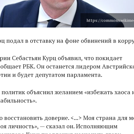
https://commons.wikimed
рц подал в отставку на фоне обвинений в корр
рии Себастьян Курц объявил, что покидает
ообщает РБК. Он останется лидером Австрийск
тии и будет депутатом парламента.
 политик объяснил желанием «избежать хаоса 
табильность».
 восстановить доверие. <...> Моя страна для м
моя личность», — сказал он. Исполняющим