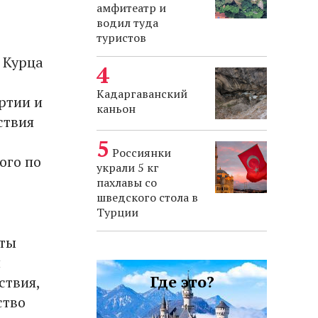
амфитеатр и
водил туда
туристов
 Курца
Кадаргаванский
ртии и
каньон
ствия
Россиянки
ого по
украли 5 кг
пахлавы со
шведского стола в
Турции
еты
и
Где это?
ствия,
ство