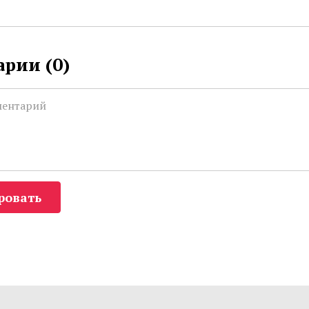
рии (
0
)
ровать