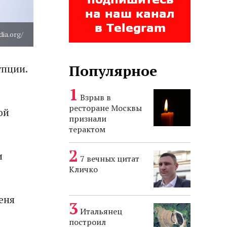
ia.org/
Популярное
упции.
Взрыв в
ресторане Москвы
ой
признали
терактом
и
7 вечных цитат
Кличко
еня
Итальянец
построил