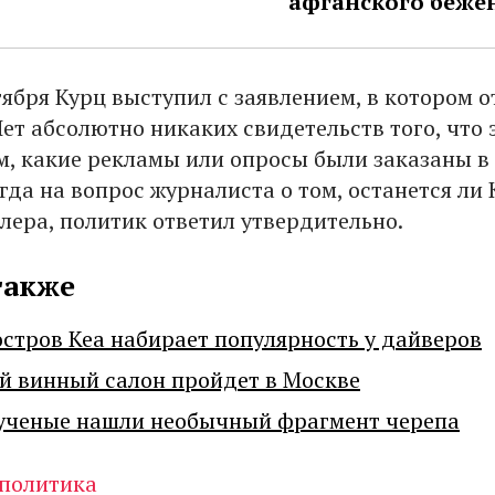
афганского беже
ября Курц выступил с заявлением, в котором о
ет абсолютно никаких свидетельств того, что э
м, какие рекламы или опросы были заказаны в
гда на вопрос журналиста о том, останется ли 
лера, политик ответил утвердительно.
также
остров Кеа набирает популярность у дайверов
й винный салон пройдет в Москве
ученые нашли необычный фрагмент черепа
политика