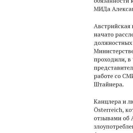
обязанности 
МИДа Алекса
Австрийская 
начато рассл
должностных 
Министерстве
проходили, в
представител
работе со СМ
Штайнера.
Канцлера и л
Österreich, 
отзывами об 
злоупотребле