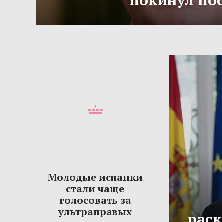
покинул по
Молодые испанки
стали чаще
голосовать за
ультраправых
рас