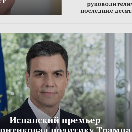
ст
руководителя
последние деся
Испанский премьер
критиковал политику Трампа