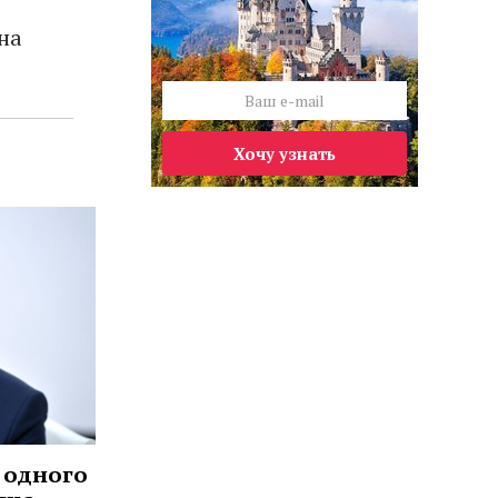
на
Хочу узнать
 одного