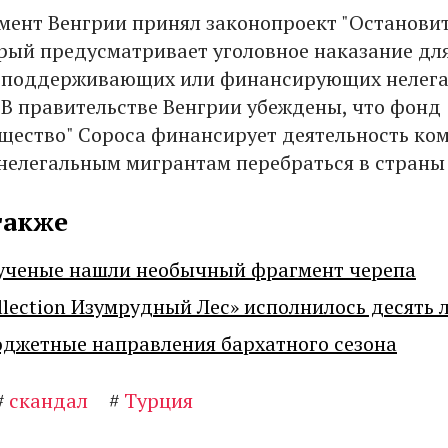
мент Венгрии принял законопроект "Останови
орый предусматривает уголовное наказание дл
, поддерживающих или финансирующих нелег
В правительстве Венгрии убеждены, что фонд
щество" Сороса финансирует деятельность ко
елегальным мигрантам перебраться в страны 
также
ученые нашли необычный фрагмент черепа
llection Изумрудный Лес» исполнилось десять 
джетные направления бархатного сезона
#
скандал
#
Турция