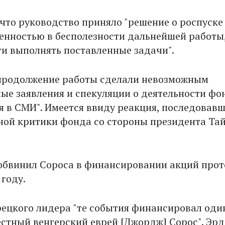
 что руководство приняло "решение о роспуске
денностью в бесполезности дальнейшей работы,
и выполнять поставленные задачи".
"продолжение работы сделали невозможным
ые заявления и спекуляции о деятельности фо
 в СМИ". Имеется ввиду реакция, последовав
ной критики фонда со стороны президента Та
 обвинил Сороса в финансировании акций прот
 году.
рецкого лидера "те события финансировал оди
вестный венгерский еврей [Джордж] Сорос". Эр