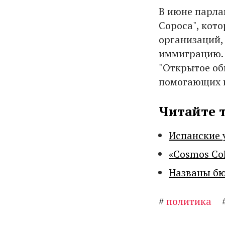
В июне парла
Сороса", кот
организаций
иммиграцию. 
"Открытое об
помогающих н
Читайте 
Испанские 
«Cosmos Co
Названы бю
#
политика