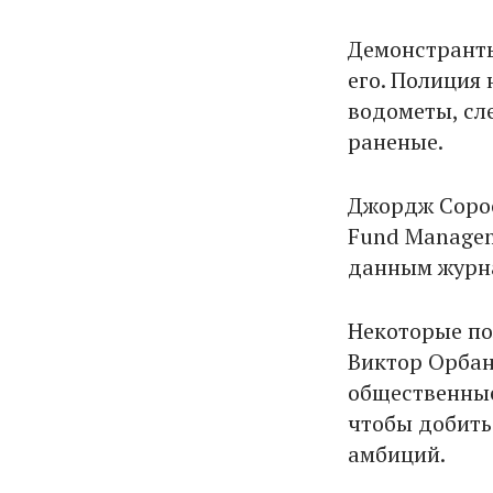
Демонстранты
его. Полиция
водометы, сл
раненые.
Джордж Сорос
Fund Managem
данным журнал
Некоторые по
Виктор Орбан
общественные
чтобы добить
амбиций.