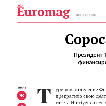
Всё о Европе
Сорос
Президент 
финансиро
Т
урецкое отделение Ф
SHARE
прекратило свою деят
газета Hürriyet со сс