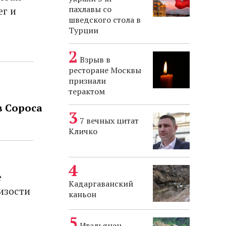
пахлавы со
ег и
шведского стола в
Турции
Взрыв в
ресторане Москвы
признали
терактом
в Сороса
7 вечных цитат
Кличко
е
Кадаргаванский
изости
каньон
Итальянец