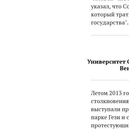
указал, что С
который трат
государства".
Университет 
Ве
Летом 2013 г
столкновения
выступали пр
парке Гези и 
протестующи