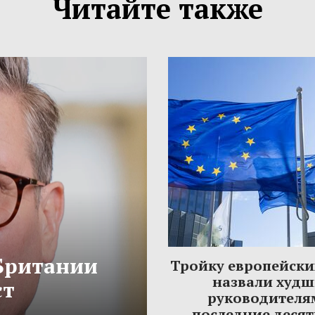
Читайте также
Британии
Тройку европейски
назвали худ
ст
руководителя
последние деся