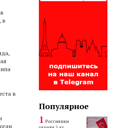
 в
 в
нда,
шая
йипа
еста в
Популярное
н
Россиянки
доган
украли 5 кг