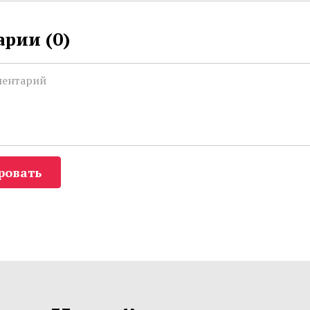
рии (
0
)
ровать