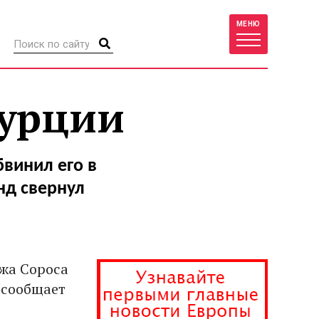
МЕНЮ
Турции
винил его в
нд свернул
жа Сороса
 сообщает