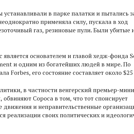
 устанавливали в парке палатки и пытались з
 неоднократно применяла силу, пускала в ход
езоточивый газ, резиновые пули. Были убитые 
 является основателем и главой хедж-фонда S
ent и одним из богатейших людей в мире. По
а Forbes, его состояние составляет около $25
литики, в частности венгерский премьер-мин
, обвиняют Сороса в том, что тот спонсирует
 движения и неправительственные организац
ся реализации своих политических и идеологи