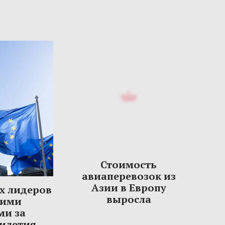
Стоимость
авиаперевозок из
Азии в Европу
х лидеров
выросла
шими
ми за
тилетия