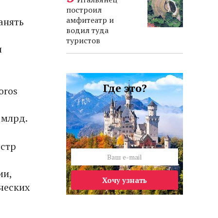
построил
амфитеатр и
анять
водил туда
туристов
и
Где это?
oros
 млрд.
истр
ии,
Хочу узнать
ческих