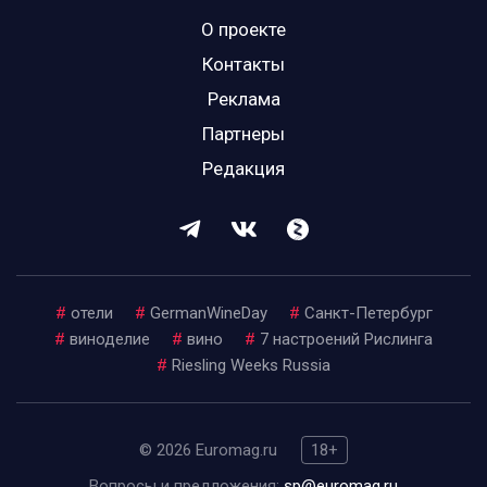
О проекте
Контакты
Реклама
Партнеры
Редакция
#
отели
#
GermanWineDay
#
Санкт-Петербург
#
виноделие
#
вино
#
7 настроений Рислинга
#
Riesling Weeks Russia
© 2026 Euromag.ru
18+
Вопросы и предложения:
sp@euromag.ru