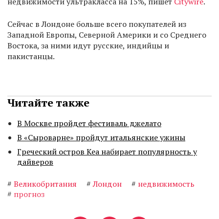
недвижимости ультракласса на 15%, пишет
Citywire
.
Сейчас в Лондоне больше всего покупателей из
Западной Европы, Северной Америки и со Среднего
Востока, за ними идут русские, индийцы и
пакистанцы.
Читайте также
В Москве пройдет фестиваль джелато
В «Сыроварне» пройдут итальянские ужины
Греческий остров Кеа набирает популярность у
дайверов
#
Великобритания
#
Лондон
#
недвижимость
#
прогноз