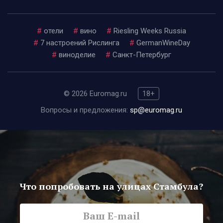
#
отели
#
вино
#
Riesling Weeks Russia
#
7 настроений Рислинга
#
GermanWineDay
#
виноделие
#
Санкт-Петербург
© 2026 Euromag.ru
18+
Вопросы и предложения:
sp@euromag.ru
Что попробовать на улицах Стамбула?