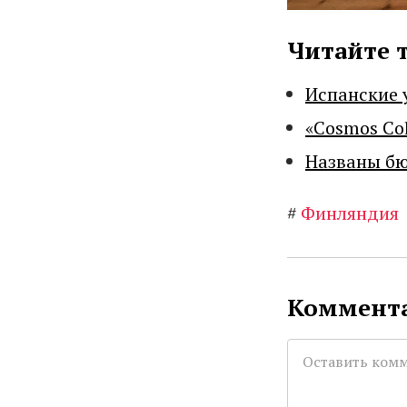
Читайте 
Испанские 
«Cosmos Co
Названы бю
#
Финляндия
Коммента