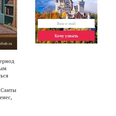
Хочу узнать
rbnb.ru
период
ным
ться
 Санты
енес,