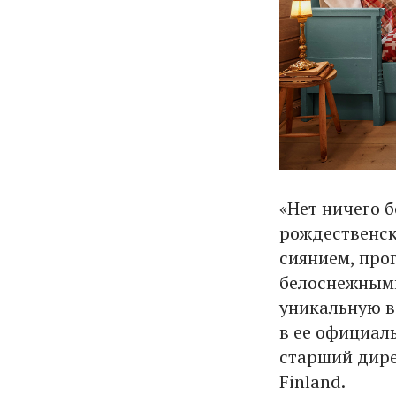
«Нет ничего 
рождественск
сиянием, про
белоснежными
уникальную в
в ее официал
старший дире
Finland.