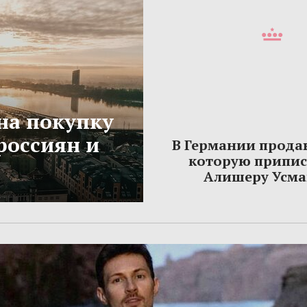
на покупку
россиян и
В Германии прода
которую припи
Алишеру Усма