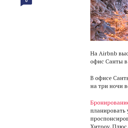
0
На Airbnb вы
офис Санты в
В офисе Сант
на три ночи в
Бронирование
планировать у
проспонсиров
Хитроу. Плюс,