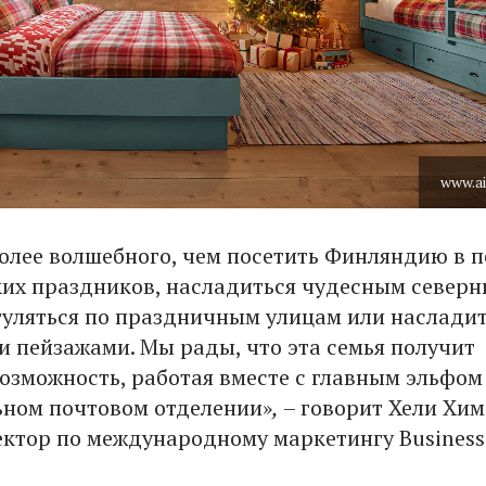
www.ai
более волшебного, чем посетить Финляндию в 
их праздников, насладиться чудесным север
гуляться по праздничным улицам или наслади
 пейзажами. Мы рады, что эта семья получит
озможность, работая вместе с главным эльфом
ьном почтовом отделении»
,
– говорит Хели Хим
ктор по международному маркетингу Business