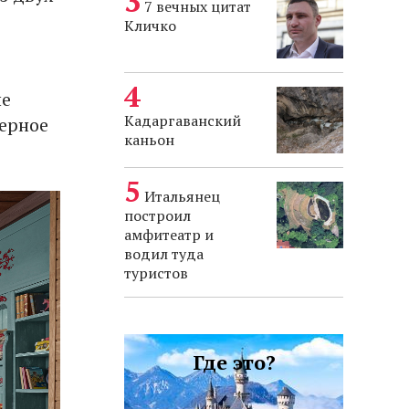
7 вечных цитат
Кличко
ь
ые
Кадаргаванский
верное
каньон
Итальянец
построил
амфитеатр и
водил туда
туристов
Где это?