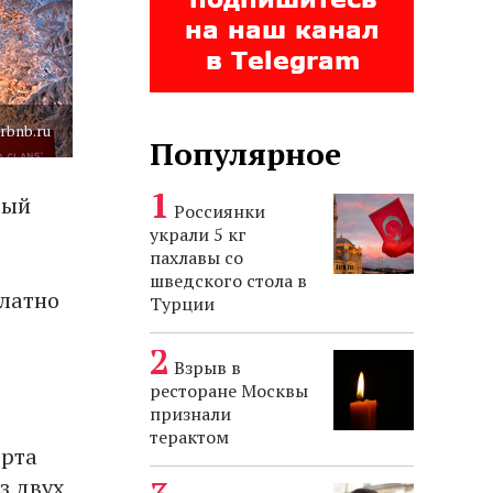
rbnb.ru
Популярное
вый
Россиянки
украли 5 кг
пахлавы со
шведского стола в
платно
Турции
Взрыв в
ресторане Москвы
признали
терактом
орта
з двух