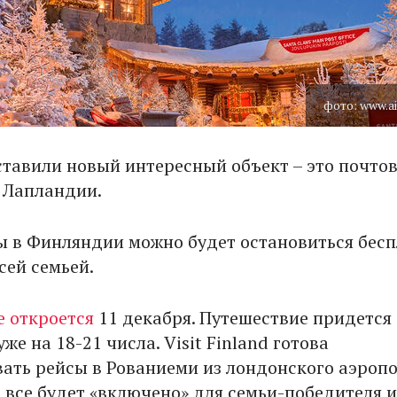
фото: www.ai
ставили новый интересный объект – это почто
 Лапландии.
ы в Финляндии можно будет остановиться бес
сей семьей.
 откроется
11 декабря. Путешествие придется
же на 18-21 числа. Visit Finland готова
ать рейсы в Рованиеми из лондонского аэроп
 все будет «включено» для семьи-победителя и