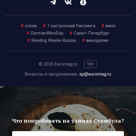
#
отели
#
7 настроений Рислинга
#
вино
#
GermanWineDay
#
Санкт-Петербург
#
Riesling Weeks Russia
#
виноделие
© 2026 Euromag.ru
18+
Вопросы и предложения:
sp@euromag.ru
Что попробовать на улицах Стамбула?