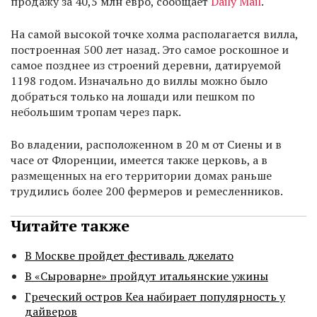
продажу за 40,5 млн евро, сообщает
Daily Mail
.
На самой высокой точке холма располагается вилла,
построенная 500 лет назад. Это самое роскошное и
самое позднее из строений деревни, датируемой
1198 годом. Изначально до виллы можно было
добраться только на лошади или пешком по
небольшим тропам через парк.
Во владении, расположенном в 20 м от Сиены и в
часе от Флоренции, имеется также церковь, а в
размещенных на его территории домах раньше
трудились более 200 фермеров и ремесленников.
Читайте также
В Москве пройдет фестиваль джелато
В «Сыроварне» пройдут итальянские ужины
Греческий остров Кеа набирает популярность у
дайверов