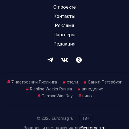
О проекте
Контакты
Реклама
Партнеры
Редакция
#
7 настроений Рислинга
#
отели
#
Санкт-Петербург
#
Riesling Weeks Russia
#
виноделие
#
GermanWineDay
#
вино
© 2026 Euromag.ru
18+
Вопросы и предложения:
sp@euromag.ru