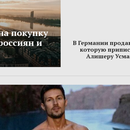
на покупку
россиян и
В Германии прода
которую припи
Алишеру Усма