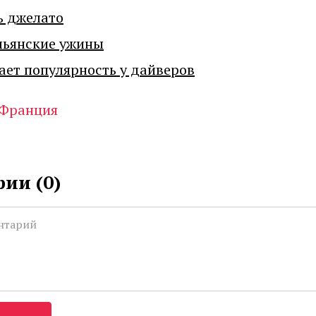
ь джелато
льянские ужины
ает популярность у дайверов
Франция
ии (
0
)