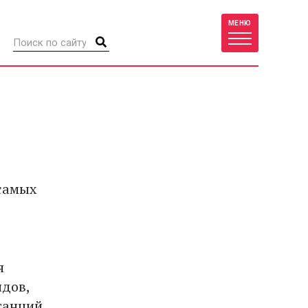
МЕНЮ
 самых
я
идов,
станций