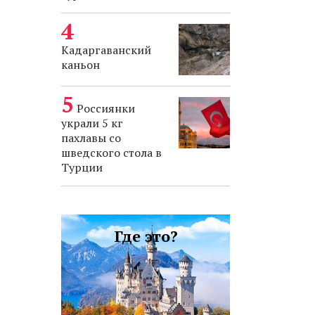
Кадаргаванский
каньон
Россиянки
украли 5 кг
пахлавы со
шведского стола в
Турции
Где это?