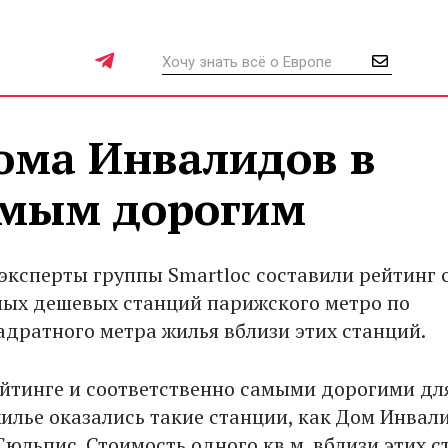
ома Инвалидов в
амым дорогим
эксперты группы Smartloc составили рейтинг
мых дешевых станций парижского метро по
адратного метра жилья вблизи этих станций.
йтинге и соответственно самыми дорогими дл
лье оказались такие станции, как Дом Инвал
Сюльпис. Стоимость одного кв.м. вблизи этих 