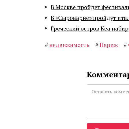
В Москве пройдет фестивал
В «Сыроварне» пройдут ита
Греческий остров Кеа набир
#
недвижимость
#
Париж
#
Комментар