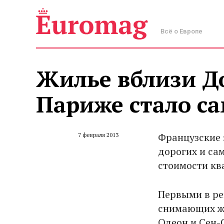
Всё о Европе
Жилье вблизи Д
Париже стало с
Французские 
7 февраля 2013
дорогих и са
стоимости кв
Первыми в ре
снимающих жи
Одеон и Сен-