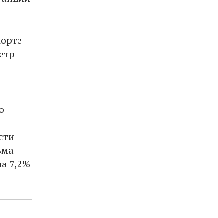
орте-
етр
о
сти
ьма
а 7,2%