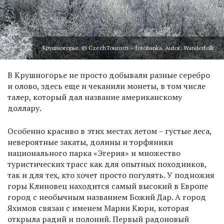
Крушногорье. © CzechTourism – fotobanka. Autor: Wanderfolk
В Крушногорье не просто добывали разные серебро
и олово, здесь еще и чеканили монеты, в том числе
талер, который дал название американскому
доллару.
Особенно красиво в этих местах летом – густые леса,
невероятные закаты, долины и торфяники
национального парка «Эгерия» и множество
туристических трасс как для опытных походников,
так и для тех, кто хочет просто погулять. У подножия
горы Клиновец находится самый высокий в Европе
город с необычным названием Божий Дар. А город
Яхимов связан с именем Марии Кюри, которая
открыла радий и полоний. Первый радоновый