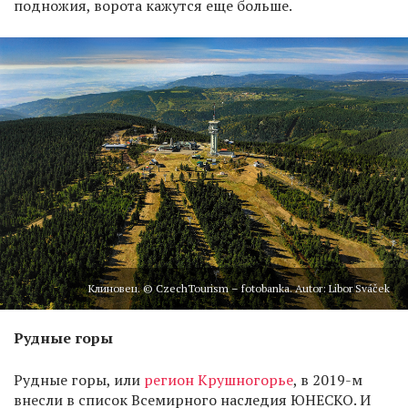
подножия, ворота кажутся еще больше.
Клиновец. © CzechTourism – fotobanka. Autor: Libor Sváček
Рудные горы
Рудные горы, или
регион Крушногорье
, в 2019-м
внесли в список Всемирного наследия ЮНЕСКО. И