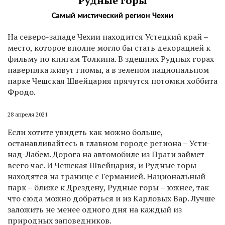
Рудные горы
Самый мистический регион Чехии
Н
а северо-западе Чехии находится Устецкий край –
место, которое вполне могло бы стать декорацией к
фильму по книгам Толкина. В здешних Рудных горах
наверняка живут гномы, а в зеленом национальном
парке Чешская Швейцария прячутся потомки хоббита
Фродо.
28 апреля 2021
Если хотите увидеть как можно больше,
останавливайтесь в главном городе региона – Усти-
над-Лабем. Дорога на автомобиле из Праги займет
всего час. И Чешская Швейцария, и Рудные горы
находятся на границе с Германией. Национальный
парк – ближе к Дрездену, Рудные горы – южнее, так
что сюда можно добраться и из Карловых Вар. Лучше
заложить не менее одного дня на каждый из
природных заповедников.