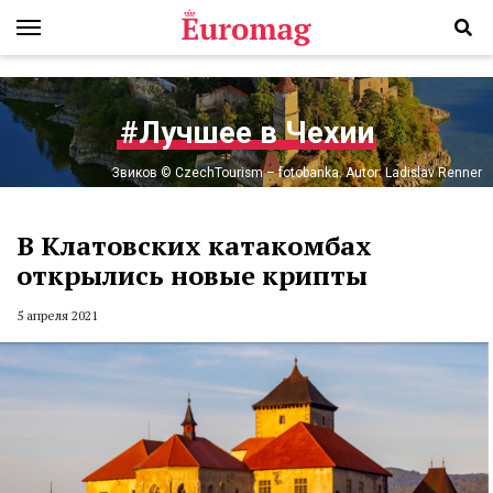
#Лучшее в Чехии
Звиков © CzechTourism – fotobanka. Autor: Ladislav Renner
В Клатовских катакомбах
открылись новые крипты
5 апреля 2021