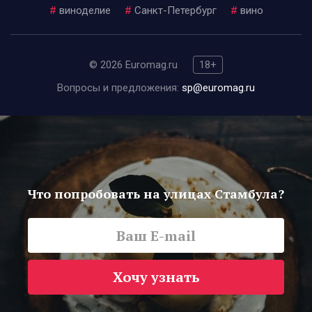
#
виноделие
#
Санкт-Петербург
#
вино
© 2026 Euromag.ru
18+
Вопросы и предложения:
sp@euromag.ru
Что попробовать на улицах Стамбула?
Хочу узнать