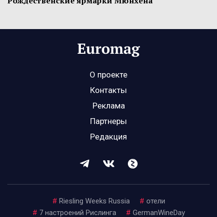
Рождественские ярмарки Мюнхена
О проекте
Контакты
Реклама
Партнеры
Редакция
#
Riesling Weeks Russia
#
отели
#
7 настроений Рислинга
#
GermanWineDay