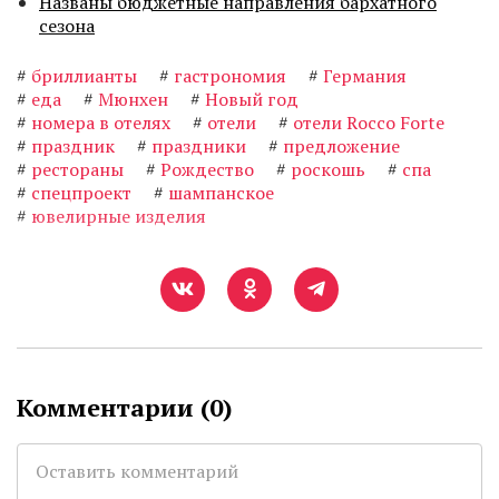
Названы бюджетные направления бархатного
сезона
#
бриллианты
#
гастрономия
#
Германия
#
еда
#
Мюнхен
#
Новый год
#
номера в отелях
#
отели
#
отели Rocco Forte
#
праздник
#
праздники
#
предложение
#
рестораны
#
Рождество
#
роскошь
#
спа
#
спецпроект
#
шампанское
#
ювелирные изделия
Комментарии (
0
)