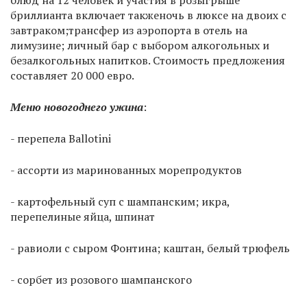
блюд на 12 человек и участия в розыгрыше
бриллианта включает также
ночь в люксе на двоих с
завтраком;
трансфер из аэропорта в отель на
лимузине; личный бар с выбором алкогольных и
безалкогольных напитков. Стоимость предложения
составляет 20 000 евро.
Меню новогоднего ужина
:
- перепела Ballotini
- ассорти из маринованных морепродуктов
- картофельный суп с шампанским; икра,
перепелиные яйца, шпинат
- равиоли с сыром Фонтина; каштан, белый трюфель
- сорбет из розового шампанского