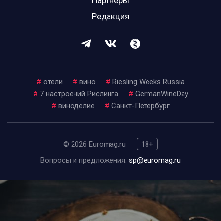
Партнеры
Редакция
#
отели
#
вино
#
Riesling Weeks Russia
#
7 настроений Рислинга
#
GermanWineDay
#
виноделие
#
Санкт-Петербург
© 2026 Euromag.ru
18+
Вопросы и предложения:
sp@euromag.ru