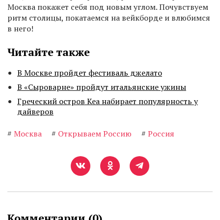
Москва покажет себя под новым углом. Почувствуем
ритм столицы, покатаемся на вейкборде и влюбимся
в него!
Читайте также
В Москве пройдет фестиваль джелато
В «Сыроварне» пройдут итальянские ужины
Греческий остров Кеа набирает популярность у
дайверов
#
Москва
#
Открываем Россию
#
Россия
Комментарии (
0
)