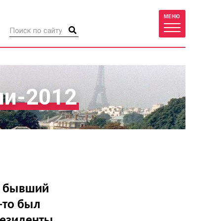
МЕНЮ
ии-2012
, бывший
-то был
резиденты