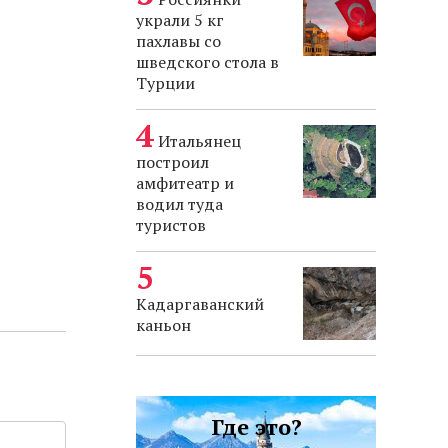
украли 5 кг
пахлавы со
шведского стола в
Турции
Итальянец
построил
амфитеатр и
водил туда
туристов
Кадаргаванский
каньон
Где это?