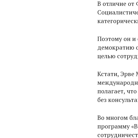
В отличие от
Социалистиче
категорическ
Поэтому он и
демократию с
целью сотруд
Кстати, Эрве
международны
полагает, чт
без консульта
Во многом бл
программу «В
сотрудничест