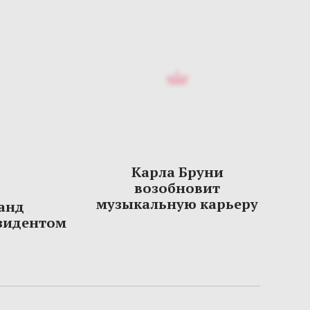
Карла Бруни
возобновит
музыкальную карьеру
анд
зидентом