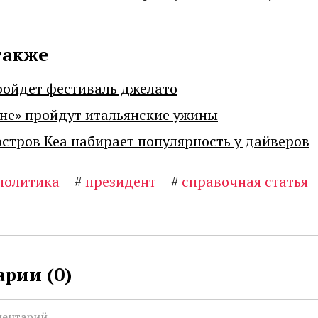
также
ройдет фестиваль джелато
не» пройдут итальянские ужины
остров Кеа набирает популярность у дайверов
политика
#
президент
#
справочная статья
рии (
0
)