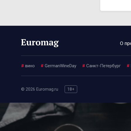
О пр
#
вино
#
GermanWineDay
#
Санкт-Петербург
#
© 2026 Euromag.ru
18+