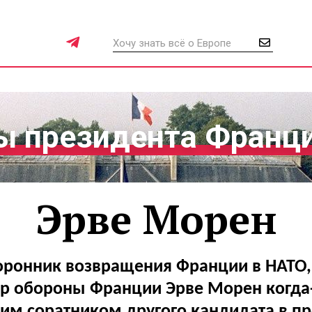
 президента Франц
Эрве Морeн
оронник возвращения Франции в НАТО
р обороны Франции Эрве Морeн когда
м соратником другого кандидата в п