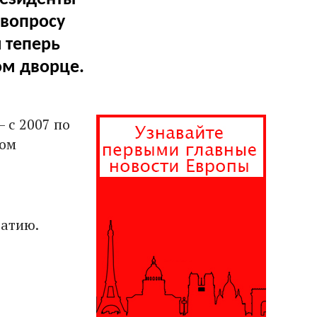
 вопросу
и теперь
ом дворце.
– с 2007 по
ром
атию.