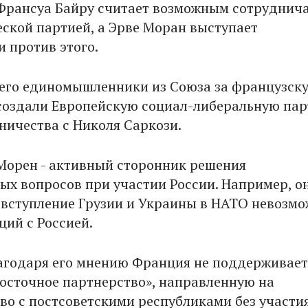
 Франсуа Байру считает возможным сотруднича
ской партией, а Эрве Моран выступает
и против этого.
 его единомышленники из Союза за французск
оздали Европейскую социал-либеральную пар
ничества с Николя Саркози.
 Морен - активный сторонник решения
х вопросов при участии России. Например, о
о вступление Грузии и Украины в НАТО невозм
ций с Россией.
агодаря его мнению Франция не поддерживает
осточное партнерство», направленную на
во с постсоветскими республиками без участи