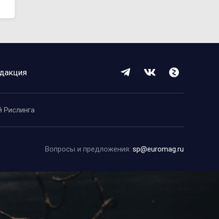
дакция
й Рислинга
Вопросы и предложения:
sp@euromag.ru