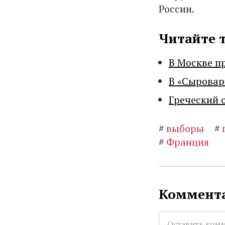
России.
Читайте 
В Москве п
В «Сыровар
Греческий 
#
выборы
#
#
Франция
Коммента