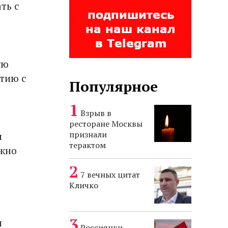
ть с
ую
тию с
Популярное
Взрыв в
ресторане Москвы
признали
н
терактом
ожно
7 вечных цитат
Кличко
я
Россиянки