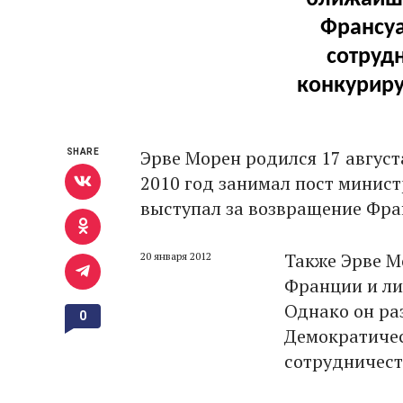
Франсуа
сотрудн
конкуриру
Эрве Морeн родился 17 августа
SHARE
2010 год занимал пост минис
выступал за возвращение Фра
Также Эрве М
20 января 2012
Франции и ли
Однако он ра
0
Демократичес
сотрудничест