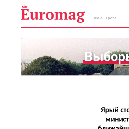
Всё о Европе
Выборы
Ярый ст
минист
ближайши