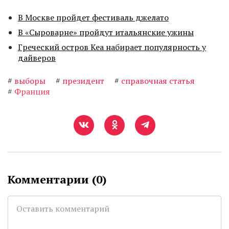
В Москве пройдет фестиваль джелато
В «Сыроварне» пройдут итальянские ужины
Греческий остров Кеа набирает популярность у
дайверов
#
выборы
#
президент
#
справочная статья
#
Франция
Комментарии (
0
)