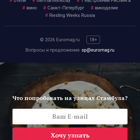
#
отели
#
GermanWineDay
#
7 настроений Рислинга
#
вино
#
Санкт-Петербург
#
виноделие
#
Riesling Weeks Russia
© 2026 Euromag.ru
18+
Вопросы и предложения:
sp@euromag.ru
Что попробовать на улицах Стамбула?
Хочу узнать