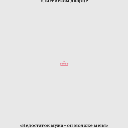
Елисейском дворце
«Недостаток мужа - он моложе меня»