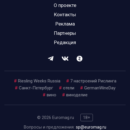
О проекте
Контакты
Реклама
Партнеры
Редакция
#
Riesling Weeks Russia
#
7 настроений Рислинга
#
Санкт-Петербург
#
отели
#
GermanWineDay
#
вино
#
виноделие
© 2026 Euromag.ru
18+
Вопросы и предложения:
sp@euromag.ru