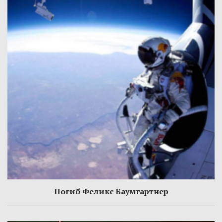
Погиб Феликс Баумгартнер