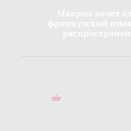
Макрон хочет с
французский язы
распростране