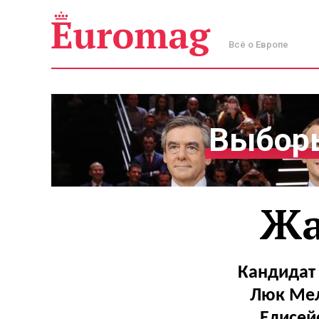
Всё о Европе
Выборы
Жа
Кандидат
Люк Мел
Елисей