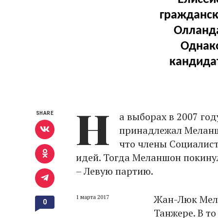
гражданск
Олланда
Однако
кандида
Н
а выборах в 2007 го
SHARE
принадлежал Меланшо
что члены Социалист
идей. Тогда Меланшон покину
– Левую партию.
Жан-Люк Мела
1 марта 2017
0
Танжере. В т