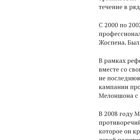
течение в ря
С 2000 по 20
профессионал
Жоспена. Был
В рамках реф
вместе со св
не последнюю
кампании про
Мелоншона с 
В 2008 году 
противоречий
которое он к
левой полити