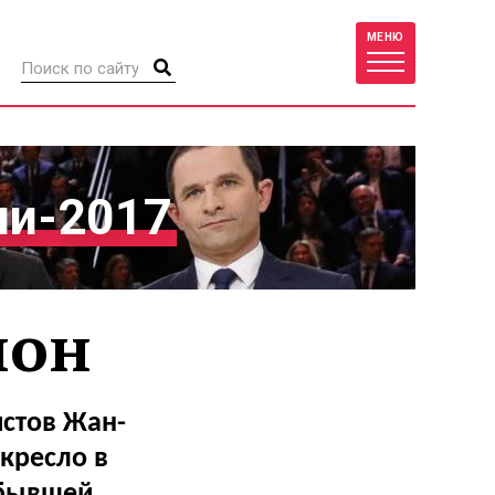
МЕНЮ
ии-2017
шон
стов Жан-
кресло в
 бывшей