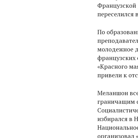
Французской 
переселился 
По образован
преподавател
молодежное д
французских 
«Красного ма
привели к отс
Меланшон все
граничащим с
Социалистич
избирался в 
Национальное
организовал 