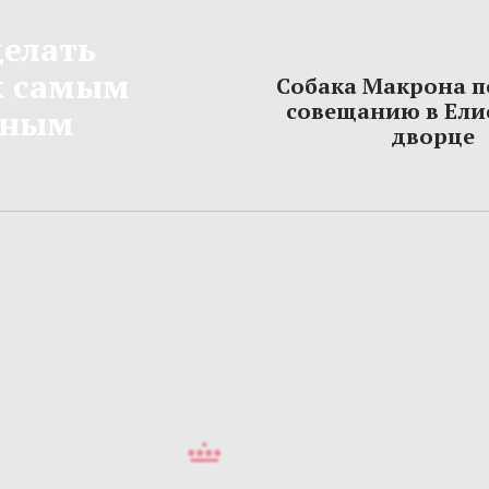
делать
к самым
Собака Макрона 
совещанию в Ели
нным
дворце