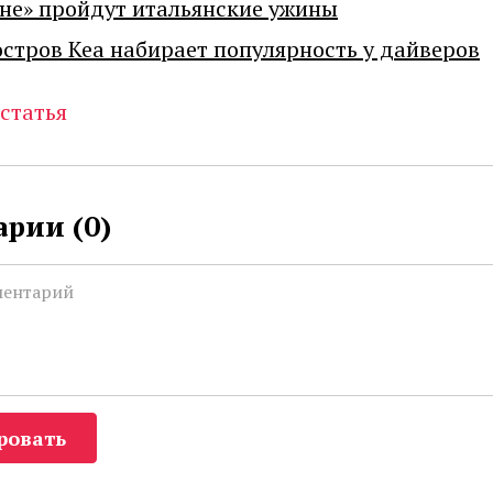
не» пройдут итальянские ужины
остров Кеа набирает популярность у дайверов
статья
рии (
0
)
ровать