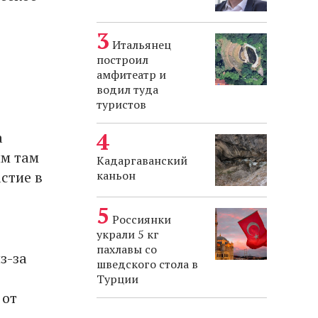
Итальянец
построил
амфитеатр и
водил туда
туристов
а
им там
Кадаргаванский
стие в
каньон
Россиянки
украли 5 кг
пахлавы со
з-за
шведского стола в
Турции
 от