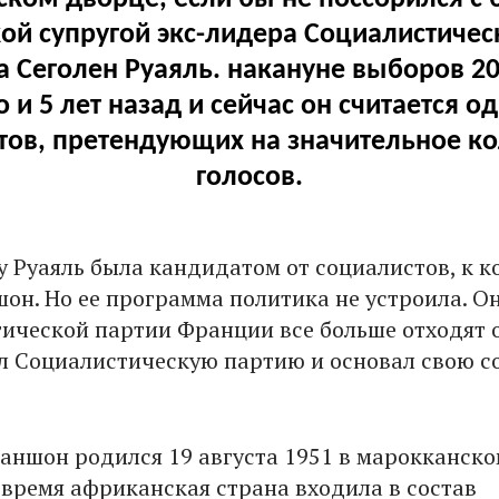
ой супругой экс-лидера Социалистичес
 Сеголен Руаяль. накануне выборов 20
 и 5 лет назад и сейчас он считается о
тов, претендующих на значительное ко
голосов.
ду Руаяль была кандидатом от социалистов, к 
н. Но ее программа политика не устроила. Он
ической партии Франции все больше отходят 
л Социалистическую партию и основал свою с
ншон родился 19 августа 1951 в марокканск
о время африканская страна входила в состав