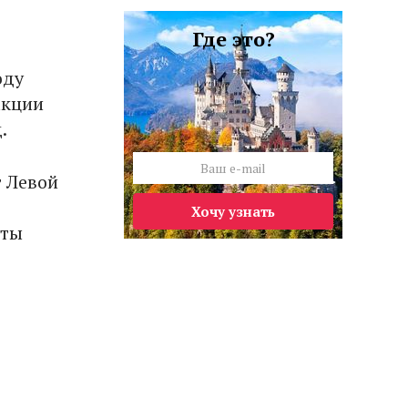
Где это?
оду
акции
.
т Левой
Хочу узнать
нты