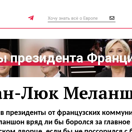
 президента Франц
н-Люк Мелан
 в президенты от французских коммуни
аншон вряд ли бы боролся за главное 
ском дворце, если бы не поссорился с