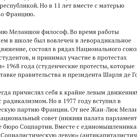
республикой. Но в 11 лет вместе с матерью
во Францию.
ию Меланшон философ. Во время работы
ем в школе был вовлечен в леворадикальное
вижение, состоял в рядах Национального союз
студентов, и принимал участие в протестах
я» 1968 года (студенческие протесты, которые
тавке правительства и президента Шарля де Го
гда причислял себя к крайне левым движения
 радикализмом. Но в 1977 году вступил в
ескую партию Франции. От нее Жан-Люк Мела
Национальный совет (нижняя палата парламент
 бюро Соцпартии. Вместе с единомышленник
«Социалистическую левую» (антикапиталистич