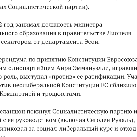
дах Социалистической партии).
02 год занимал должность министра
ьного образования в правительстве Лионеля
 сенатором от департамента Эсон.
ерендума по принятию Конституции Евросоюз
оим однопартийцем Анри Эммануэлли, игравш
 роль, выступал «против» ее ратификации. Уча
тив неолиберальной Конституции ЕС сблизило
Компартией и троцкистами.
Меланшон покинул Социалистическую партию и
 с ее руководством (включая Сеголен Руаяль),
ритиковал за социал-либеральный курс и отход
ки.