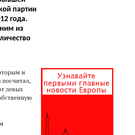
кой партии
12 года.
дним из
личество
которым и
 посчитал,
от левых
обственную
ом