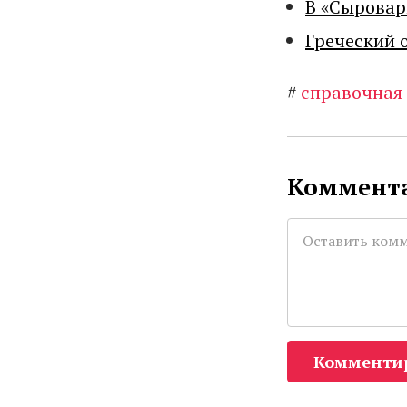
В «Сыровар
Греческий 
#
справочная 
Коммента
Комменти