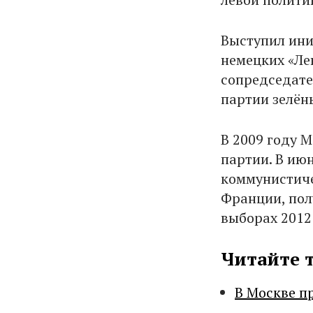
Выступил ини
немецких «Лев
сопредседате
партии зелён
В 2009 году 
партии. В ию
коммунистиче
Франции, пол
выборах 2012
Читайте 
В Москве п