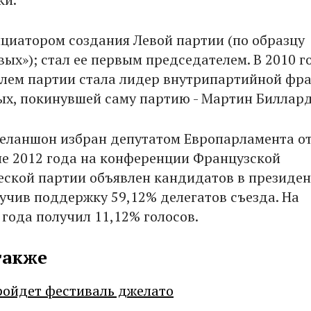
циатором создания Левой партии (по образцу
ых»); стал ее первым председателем. В 2010 г
лем партии стала лидер внутрипартийной фр
ых, покинувшей саму партию - Мартин Биллард
Меланшон избран депутатом Европарламента о
не 2012 года на конференции Французской
ской партии объявлен кандидатов в президе
учив поддержку 59,12% делегатов съезда. На
 года получил 11,12% голосов.
также
ройдет фестиваль джелато