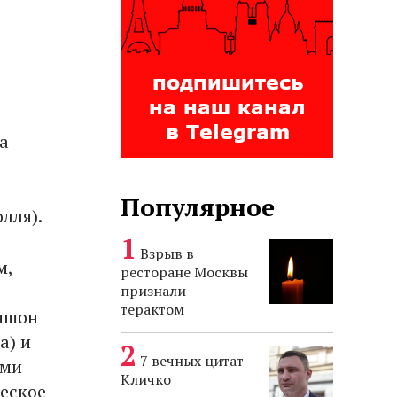
а
Популярное
лля).
Взрыв в
м,
ресторане Москвы
признали
терактом
ншон
а) и
7 вечных цитат
ами
Кличко
еское