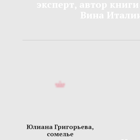
эксперт, автор книги
Вина Итали
Юлиана Григорьева,
сомелье