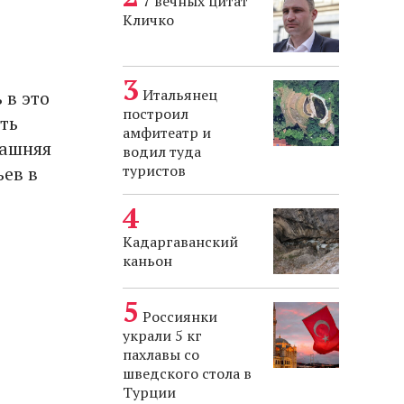
7 вечных цитат
Кличко
Итальянец
 в это
построил
ть
амфитеатр и
машняя
водил туда
туристов
ьев в
Кадаргаванский
каньон
Россиянки
украли 5 кг
пахлавы со
шведского стола в
Турции