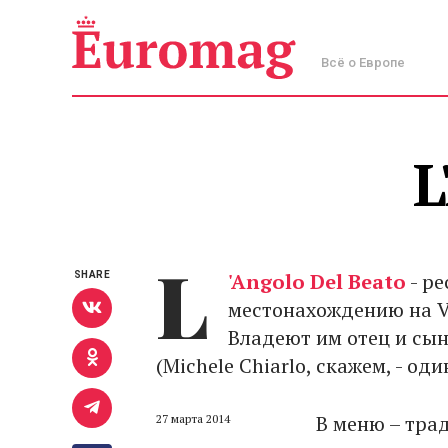
Всё о Европе
L
L
'Angolo Del Beato
- ре
SHARE
местонахождению на Vi
Владеют им отец и сын
(Michele Chiarlo, скажем, - од
В меню – тра
27 марта 2014