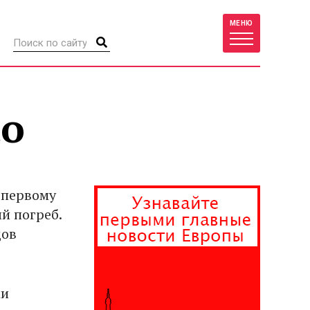
МЕНЮ
to
 первому
й погреб.
дов
ми