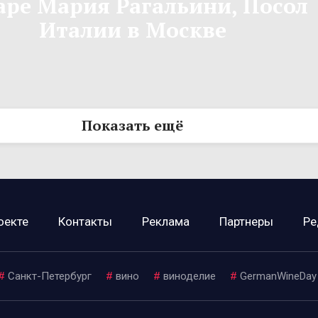
аре Мария Рагальини, Посол
Италии в Москве
Показать ещё
оекте
Контакты
Реклама
Партнеры
Ре
#
Санкт-Петербург
#
вино
#
виноделие
#
GermanWineDay