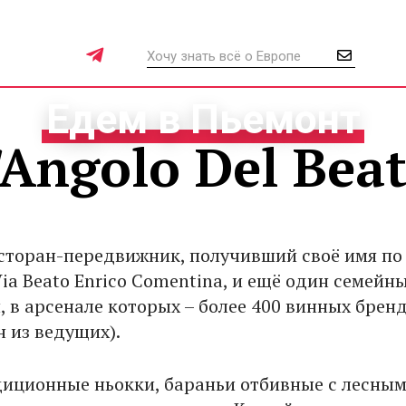
Едем в Пьемонт
'Angolo Del Bea
сторан-передвижник, получивший своё имя по
a Beato Enrico Comentina, и ещё один семейны
, в арсенале которых – более 400 винных брен
ин из ведущих).
диционные ньокки, бараньи отбивные с лесны