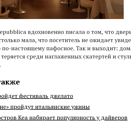
Repubblica вдохновенно писала о том, что дверь
столько мала, что посетитель не ожидает увиде
о по-настоящему пафосное. Так и выходит: до
 теряется среди наглаженных скатертей и стул
.
также
ройдет фестиваль джелато
не» пройдут итальянские ужины
остров Кеа набирает популярность у дайверов