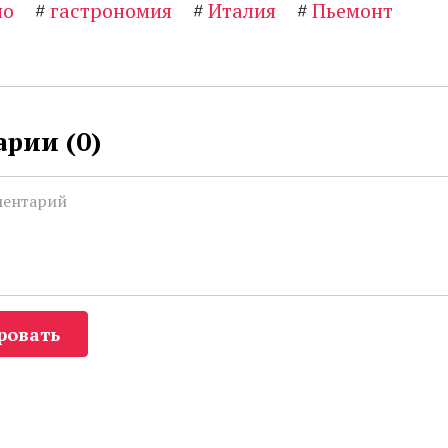
но
#
гастрономия
#
Италия
#
Пьемонт
рии (
0
)
ровать