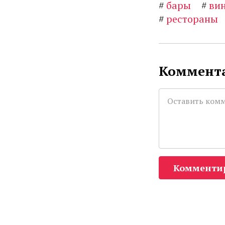
#
бары
#
ви
#
рестораны
Коммента
Комменти