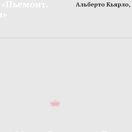
 «Пьемонт.
Альберто Кьярло,
и»