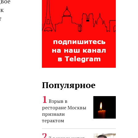
двое
ак
т
Популярное
Взрыв в
ресторане Москвы
признали
терактом