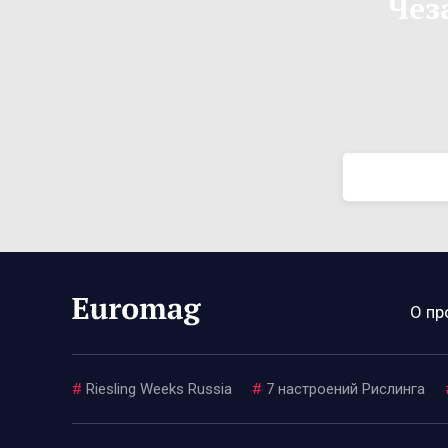
Чез
О пр
#
Riesling Weeks Russia
#
7 настроений Рислинга