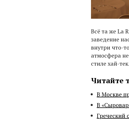
Всё та же La 
заведение на
внутри что-т
атмосфера не
стиле хай-тек
Читайте 
В Москве п
В «Сыровар
Греческий 