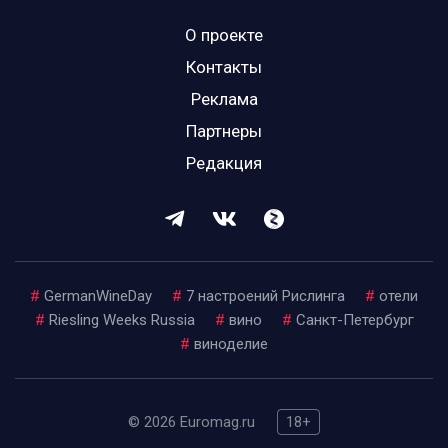
О проекте
Контакты
Реклама
Партнеры
Редакция
#
GermanWineDay
#
7 настроений Рислинга
#
отели
#
Riesling Weeks Russia
#
вино
#
Санкт-Петербург
#
виноделие
© 2026 Euromag.ru
18+