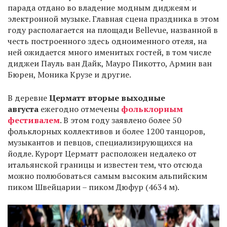
парада отдано во владение модным диджеям и
электронной музыке. Главная сцена праздника в этом
году располагается на площади Bellevue, названной в
честь построенного здесь одноименного отеля, на
ней ожидается много именитых гостей, в том числе
диджеи Пауль ван Дайк, Мауро Пикотто, Армин ван
Бюрен, Моника Крузе и другие.
В деревне
Церматт
вторые выходные
августа
ежегодно отмечены
фольклорным
фестивалем
. В этом году заявлено более 50
фольклорных коллективов и более 1200 танцоров,
музыкантов и певцов, специализирующихся на
йодле. Курорт Церматт расположен недалеко от
итальянской границы и известен тем, что отсюда
можно полюбоваться самым высоким альпийским
пиком Швейцарии – пиком Дюфур (4634 м).