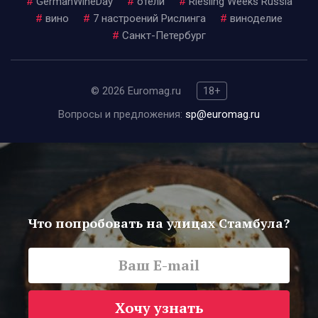
#
GermanWineDay
#
отели
#
Riesling Weeks Russia
#
вино
#
7 настроений Рислинга
#
виноделие
#
Санкт-Петербург
© 2026 Euromag.ru
18+
Вопросы и предложения:
sp@euromag.ru
Что попробовать на улицах Стамбула?
Хочу узнать