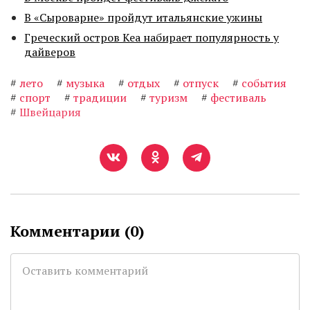
В «Сыроварне» пройдут итальянские ужины
Греческий остров Кеа набирает популярность у
дайверов
#
лето
#
музыка
#
отдых
#
отпуск
#
события
#
спорт
#
традиции
#
туризм
#
фестиваль
#
Швейцария
Комментарии (
0
)