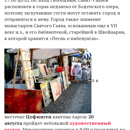
17:00 до 02:00. Вход свободный. Санкт-Галлен
расположен в горах недалеко от Боденского озера,
поэтому заскучавшие гости могут оставить город и
отправиться к нему. Город также знаменит
монастырем Святого Галла, основанным еще в VII
веке н.э., и его библиотекой, старейшей в Швейцарии,
в которой хранится «Песнь о нибелунгах».
А в
местечке
Цофинген
кантона Ааргау
20
августа
пройдет небольшой
художественный
рынок
. Мероприятие начнется в 9:00 и продлится до