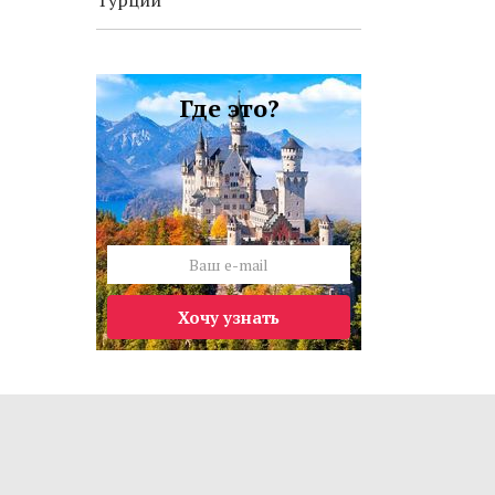
Турции
Где это?
Хочу узнать