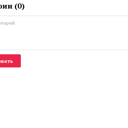
ии (
0
)
вать