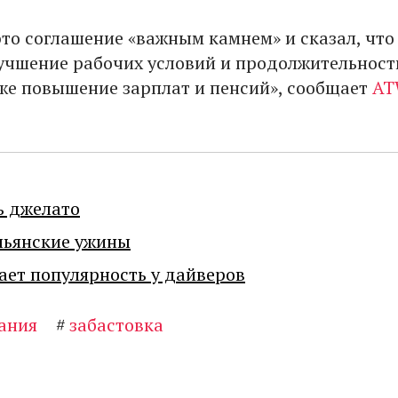
это соглашение «важным камнем» и сказал, что
учшение рабочих условий и продолжительност
кже повышение зарплат и пенсий», сообщает
A
ь джелато
льянские ужины
ает популярность у дайверов
ания
#
забастовка