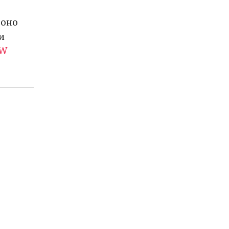
 оно
и
TW