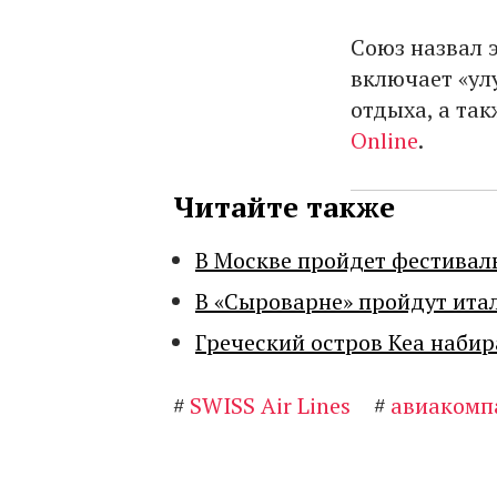
Союз назвал 
включает «ул
отдыха, а та
Online
.
Читайте также
В Москве пройдет фестивал
В «Сыроварне» пройдут ита
Греческий остров Кеа набир
#
SWISS Air Lines
#
авиакомп