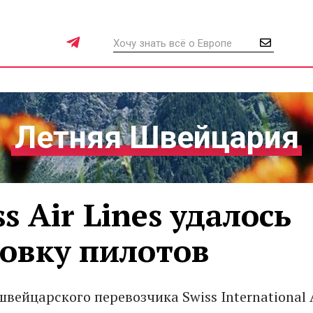
Летняя Швейцария
s Air Lines удалось
овку пилотов
вейцарского перевозчика Swiss International 