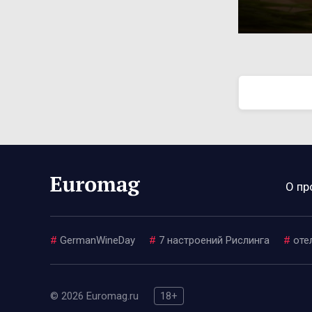
О пр
#
GermanWineDay
#
7 настроений Рислинга
#
оте
© 2026 Euromag.ru
18+