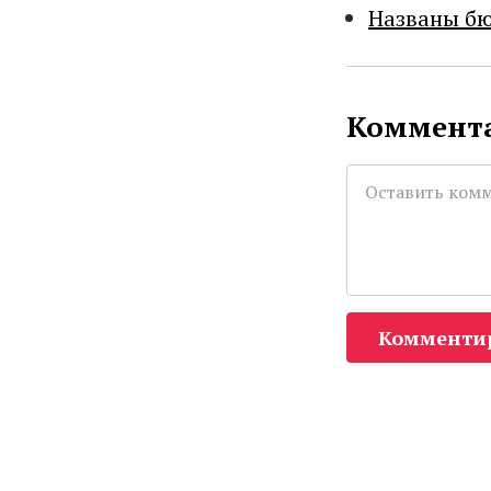
Названы бю
Коммента
Комменти