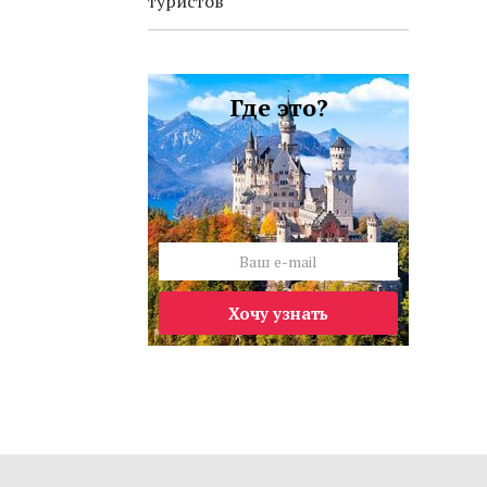
туристов
Где это?
Хочу узнать