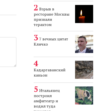
Взрыв в
ресторане Москвы
признали
терактом
7 вечных цитат
Кличко
Кадаргаванский
каньон
Итальянец
построил
амфитеатр и
водил туда