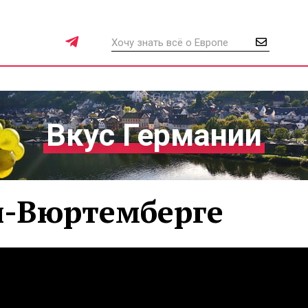
Вкус Германии
н-Вюртемберге