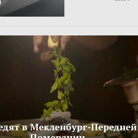
)
едят в Мекленбург-Передней
Померании