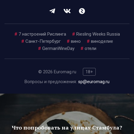
#
7 настроений Рислинга
#
Riesling Weeks Russia
#
Санкт-Петербург
#
вино
#
виноделие
#
GermanWineDay
#
отели
© 2026 Euromag.ru
18+
Вопросы и предложения:
sp@euromag.ru
Что попробовать на улицах Стамбула?