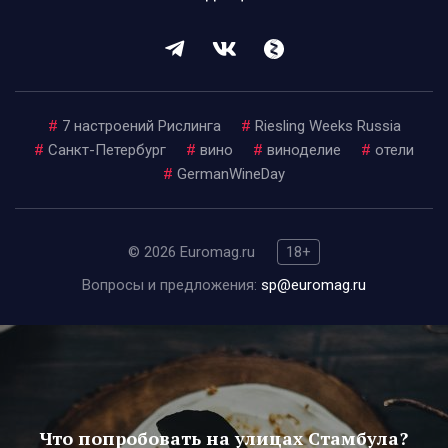
#
7 настроений Рислинга
#
Riesling Weeks Russia
#
Санкт-Петербург
#
вино
#
виноделие
#
отели
#
GermanWineDay
© 2026 Euromag.ru
18+
Вопросы и предложения:
sp@euromag.ru
Что попробовать на улицах Стамбула?