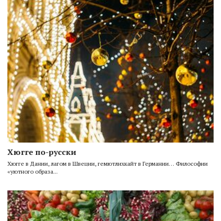
Хюгге по-русски
Хюгге в Дании, лагом в Швеции, гемютлихкайт в Германии… Философии
«уютного образа...