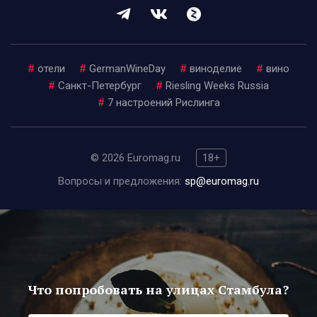
#
отели
#
GermanWineDay
#
виноделие
#
вино
#
Санкт-Петербург
#
Riesling Weeks Russia
#
7 настроений Рислинга
© 2026 Euromag.ru
18+
Вопросы и предложения:
sp@euromag.ru
Что попробовать на улицах Стамбула?