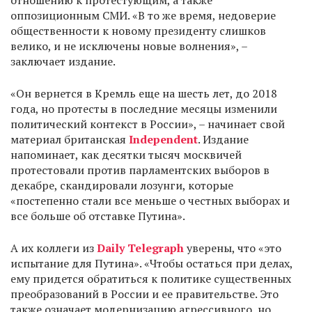
отношению к протестующим, а также
оппозиционным СМИ. «В то же время, недоверие
общественности к новому президенту слишков
велико, и не исключены новые волнения», –
заключает издание.
«Он вернется в Кремль еще на шесть лет, до 2018
года, но протесты в последние месяцы изменили
политический контекст в России», – начинает свой
материал британская
Independent
. Издание
напоминает, как десятки тысяч москвичей
протестовали против парламентских выборов в
декабре, скандировали лозунги, которые
«постепенно стали все меньше о честных выборах и
все больше об отставке Путина».
А их коллеги из
Daily Telegraph
уверены, что «это
испытание для Путина». «Чтобы остаться при делах,
ему придется обратиться к политике существенных
преобразований в России и ее правительстве. Это
также означает модернизацию агрессивного, но