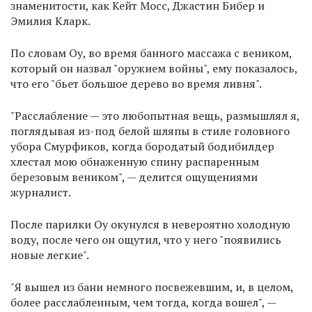
знаменитости, как Кейт Мосс, Джастин Бибер и
Эмилия Кларк.
По словам Оу, во время банного массажа с веником,
который он назвал "оружием войны", ему показалось,
что его "бьет большое дерево во время ливня".
"Расслабление — это любопытная вещь, размышлял я,
поглядывая из-под белой шляпы в стиле головного
убора Смурфиков, когда бородатый бодибилдер
хлестал мою обнаженную спину распаренным
березовым веником", — делится ощущениями
журналист.
После парилки Оу окунулся в невероятно холодную
воду, после чего он ощутил, что у него "появились
новые легкие".
"Я вышел из бани немного посвежевшим, и, в целом,
более расслабленным, чем тогда, когда вошел", —