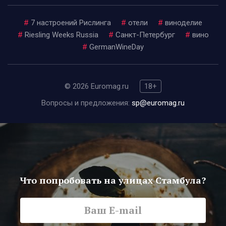
#
7 настроений Рислинга
#
отели
#
виноделие
#
Riesling Weeks Russia
#
Санкт-Петербург
#
вино
#
GermanWineDay
© 2026 Euromag.ru
18+
Вопросы и предложения:
sp@euromag.ru
Что попробовать на улицах Стамбула?