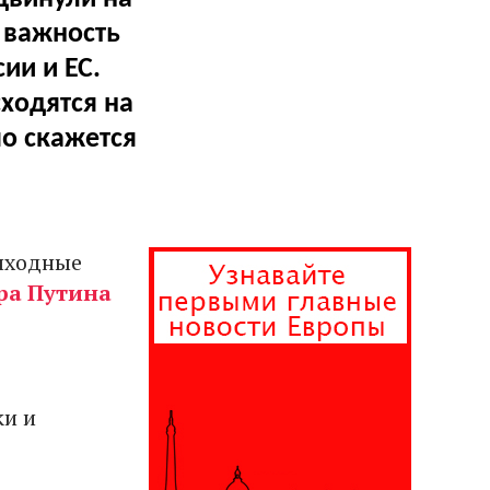
 важность
ии и ЕС.
ходятся на
о скажется
ыходные
ра Путина
ки и