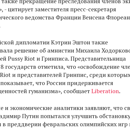
 также прекращение преследования членов э
e», - цитирует заместителя пресс-секретаря
ческого ведомства Франции Венсена Флореа
.
йской дипломатии Кэтрин Эштон также
вала решение об амнистии Михаила Ходорковс
ей Pussy Riot и Гринписа. Представительница
8 государств отметила, что «освобождение чл
Riot и представителей Гринпис, среди которых
 показывает, что России придерживается
ценностей гуманизма», сообщает
Liberation
.
е и экономические аналитики заявляют, что с
адимир Путин попытался улучшить обстановку
 в преддверии февральских олимпийских игр 