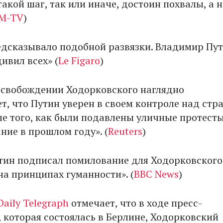
такой шаг, так или иначе, достоин похвалы, а н
M-TV
)
едсказывало подобной развязки. Владимир Пу
ивил всех» (
Le Figaro
)
освобождении Ходорковского наглядно
т, что Путин уверен в своем контроле над стр
ле того, как были подавлены уличные протесты
ние в прошлом году». (
Reuters
)
тин подписал помилование для Ходорковского
на принципах гуманности». (
BBC News
)
Daily Telegraph
отмечает, что в ходе пресс-
 которая состоялась в Берлине, Ходорковский