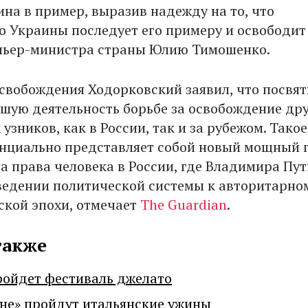
ина в пример, выразив надежду на то, что
о Украины последует его примеру и освободит
мьер-министра страны Юлию Тимошенко.
освобождения Ходорковский заявил, что посвят
шую деятельность борьбе за освобождение др
узников, как в России, так и за рубежом. Такое
нциально представляет собой новый мощный г
за права человека в России, где Владимира Пу
ведении политической системы к авторитарно
ской эпохи, отмечает
The Guardian
.
также
ройдет фестиваль джелато
не» пройдут итальянские ужины