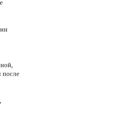
е
тин
аной,
 после
,