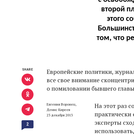
второй п
этого с
Большинст
том, что 
Европейские политики, журна
SHARE
все свое внимание сконцентри
о помиловании бывшего глав
На этот раз с
Евгения Воронец,
Денис Киреев
практически 
23 декабря 2013
эксперты схо
2
использовать,