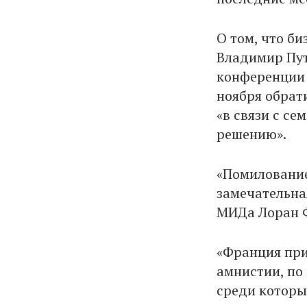
О том, что би
Владимир Пут
конференции 
ноября обрат
«в связи с с
решению».
«Помилование
замечательна
МИДа Лоран 
«Франция при
амнистии, по
среди которы