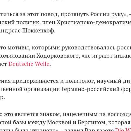
титься за этот повод, протянуть России руку», -
нский политик, член Христианско-демократич
Андреас Шоккенхоф.
что мотивы, которыми руководствовалась росс
помиловании Ходорковского, «не играют ника
ает
Deutsche Welle
.
ения придерживается и политолог, научный ди
твенной организации Германо-российский фо
р.
о это является знаком, нацеленным на воссозд
рной базы между Москвой и Берлином, которая
яцы была утрачена», - заявил Рар газете
Die W