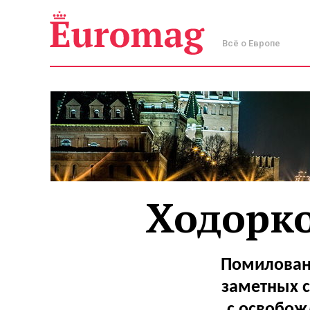
Всё о Европе
Ходорко
Помилован
заметных с
с освобож