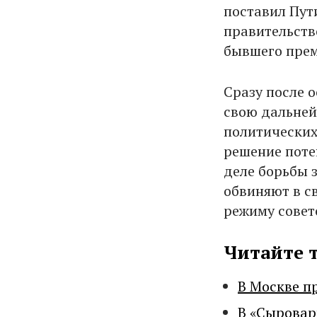
поставил Пут
правительств
бывшего пре
Сразу после 
свою дальней
политических 
решение поте
деле борьбы 
обвиняют в с
режиму совет
Читайте 
В Москве п
В «Сыровар