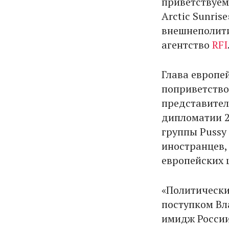
приветствуем
Arctic Sunris
внешнеполити
агентство
RFI
Глава европе
поприветство
представител
дипломатии 2
группы Pussy 
иностранцев,
европейских 
«Политически
поступком Вл
имидж России