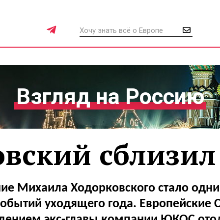
Взгляд на Россию
вский сблизил
ие Михаила Ходорковского стало одни
обытий уходящего года. Европейские 
дением экс-главы компании ЮКОС ото