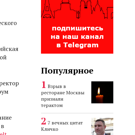
еского
ийская
кой
Популярное
ректор
Взрыв в
рум
ресторане Москвы
признали
терактом
ание
7 вечных цитат
 в
Кличко
elt
.