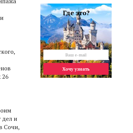
кипажа
Где это?
ни
кого,
енов
Хочу узнать
 26
воим
 дел и
в Сочи,