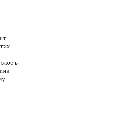
ит
угих
олос в
тина
му