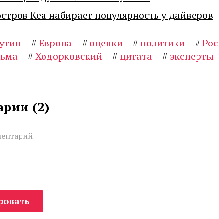
остров Кеа набирает популярность у дайверов
утин
#
Европа
#
оценки
#
политики
#
Рос
ьма
#
Ходорковский
#
цитата
#
эксперты
рии (
2
)
ровать