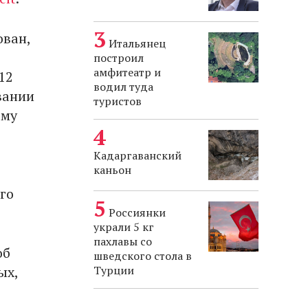
ован,
Итальянец
построил
амфитеатр и
12
водил туда
вании
туристов
ому
Кадаргаванский
каньон
го
Россиянки
украли 5 кг
пахлавы со
об
шведского стола в
ых,
Турции