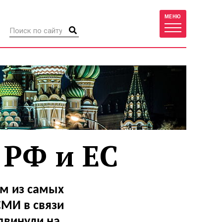
МЕНЮ
 РФ и ЕС
м из самых
СМИ в связи
двинули на