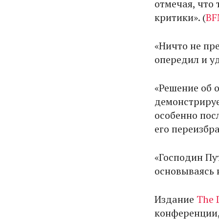
отмечая, что 
критики». (
BF
«Ничто не пр
опередил и уд
«Решение об 
демонстрируе
особенно пос
его переизбра
«Господин Пу
основываясь 
Издание
The 
конференции,