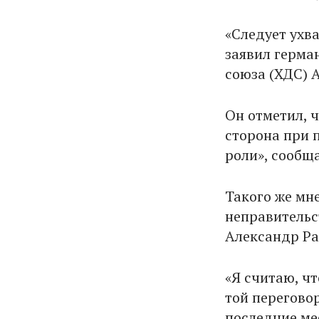
«Следует ухва
заявил герма
союза (ХДС) 
Он отметил, 
сторона при 
роли», сообщ
Такого же мн
неправительс
Александр Ра
«Я считаю, чт
той перегово
последние мес