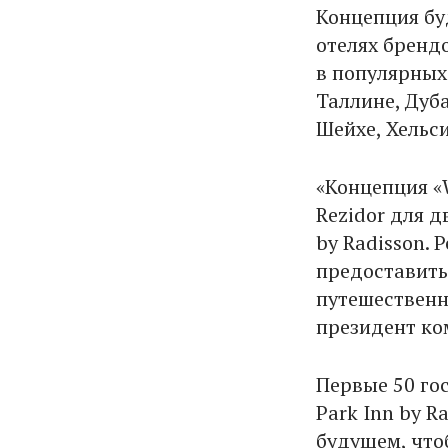
Концепция бу
отелях брендо
в популярных 
Таллине, Дуб
Шейхе, Хельси
«Концепция «
Rezidor для д
by Radisson.
предоставить
путешественн
президент ко
Первые 50 го
Park Inn by 
будущем, что