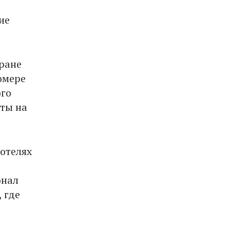
ие
оране
омере
ого
еты на
 отелях
онал
 где