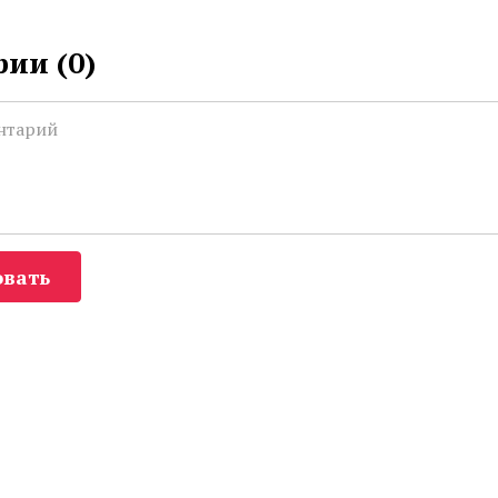
ии (
0
)
вать