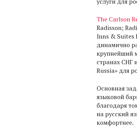
услуги для р
The Carlson R
Radisson; Radi
Inns & Suites
динамично ра
крупнейший м
странах СНГ 
Russia» для 
Основная зад
языковой бар
благодаря то
на русский я
комфортнее.