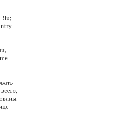
 Blu;
untry
и,
ome
овать
всего,
рованы
ице