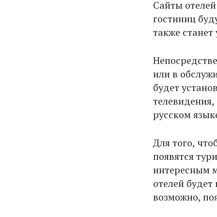
Сайты отелей
гостиниц буд
также станет 
Непосредствен
или в обслуж
будет устано
телевидения,
русском язык
Для того, что
появятся тур
интересным м
отелей будет 
возможно, по