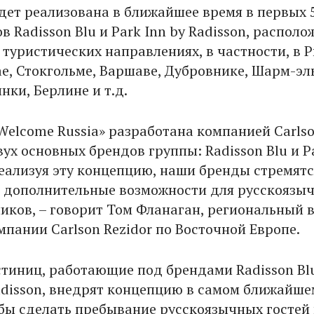
дет реализована в ближайшее время в первых 
в Radisson Blu и Park Inn by Radisson, распол
туристических направлениях, в частности, в Р
ае, Стокгольме, Варшаве, Дубровнике, Шарм-эл
нки, Берлине и т.д.
Welcome Russia» разработана компанией Carls
вух основных брендов группы: Radisson Blu и P
 Реализуя эту концепцию, наши бренды стремятс
 дополнительные возможности для русскоязы
иков, – говорит Том Фланаган, региональный 
мпании Carlson Rezidor по Восточной Европе.
стиниц, работающие под брендами Radisson Bl
Radisson, внедрят концепцию в самом ближайше
бы сделать пребывание русскоязычных гостей 