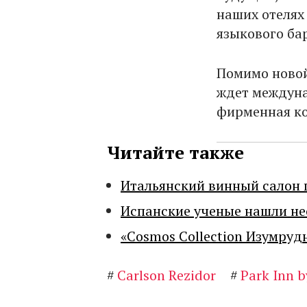
наших отелях
языкового ба
Помимо новой 
ждет междуна
фирменная кон
Читайте также
Итальянский винный салон 
Испанские ученые нашли н
«Cosmos Collection Изумруд
#
Carlson Rezidor
#
Park Inn b