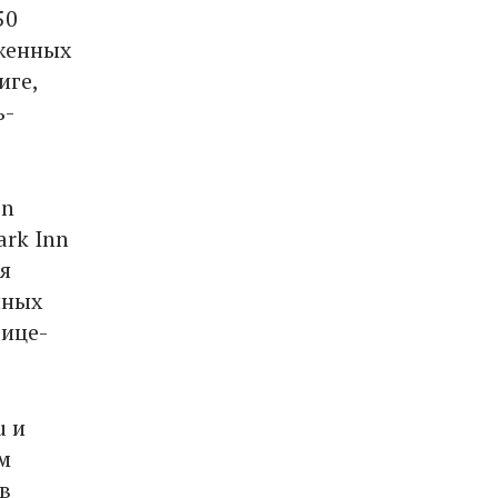
50
оженных
иге,
ь-
on
ark Inn
я
чных
вице-
u и
м
в