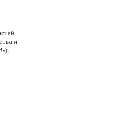
остей
ства и
»).