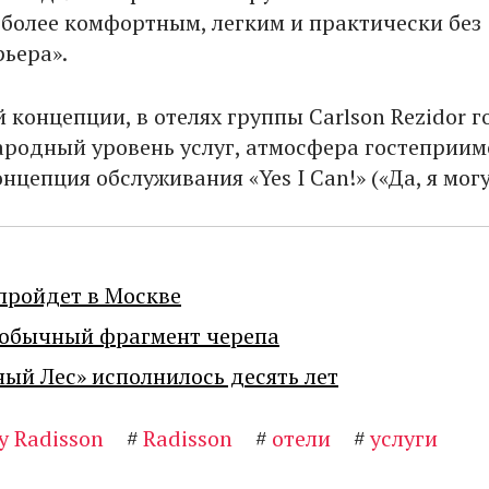
 более комфортным, легким и практически без
рьера».
концепции, в отелях группы Carlson Rezidor г
родный уровень услуг, атмосфера гостеприим
цепция обслуживания «Yes I Can!» («Да, я могу!
пройдет в Москве
еобычный фрагмент черепа
ный Лес» исполнилось десять лет
y Radisson
#
Radisson
#
отели
#
услуги