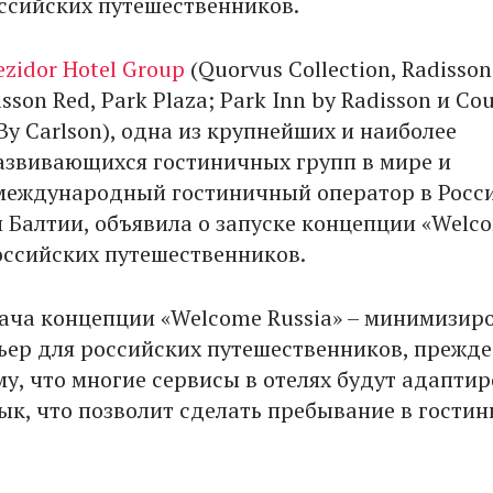
оссийских путешественников.
ezidor Hotel Group
(Quorvus Collection, Radisson
sson Red, Park Plaza; Park Inn by Radisson и Co
 By Carlson), одна из крупнейших и наиболее
звивающихся гостиничных групп в мире и
еждународный гостиничный оператор в Росси
и Балтии, объявила о запуске концепции «Welc
российских путешественников.
ача концепции «Welcome Russia» – минимизир
ьер для российских путешественников, прежде 
му, что многие сервисы в отелях будут адапти
зык, что позволит сделать пребывание в гостин