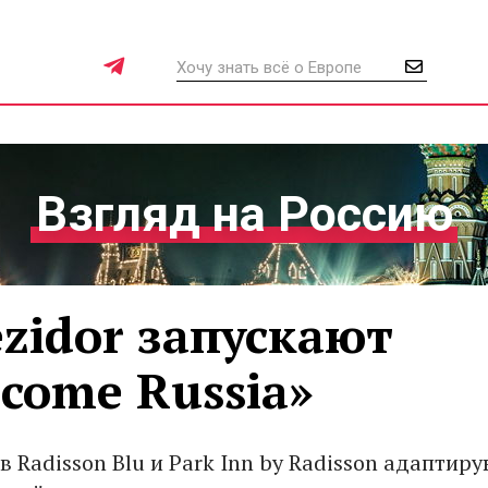
Взгляд на Россию
ezidor запускают
come Russia»
 Radisson Blu и Park Inn by Radisson адаптир