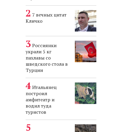
7 вечных цитат
Кличко
Россиянки
украли 5 кг
пахлавы со
шведского стола в
Турции
Итальянец
построил
амфитеатр и
водил туда
туристов