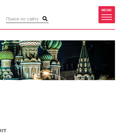
МЕНЮ
уют