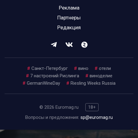
Реклама
Партнеры
Редакция
#
Санкт-Петербург
#
вино
#
отели
#
7 настроений Рислинга
#
виноделие
#
GermanWineDay
#
Riesling Weeks Russia
© 2026 Euromag.ru
18+
Вопросы и предложения:
sp@euromag.ru