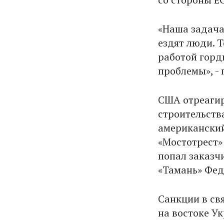
«Наша задача
ездят люди. 
работой горди
проблемы», -
США отреагир
строительства
американский
«Мостотрест»
попал заказч
«Тамань» Фед
Санкции в св
на востоке У