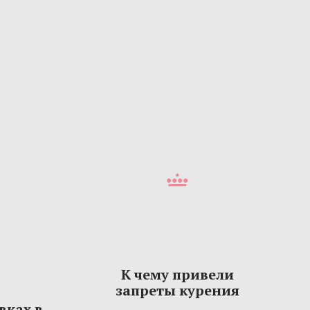
К чему привели
запреты курения
вках в