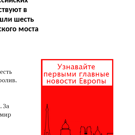
ссийских
ствуют в
шли шесть
кого моста
есть
ролив.
 За
имир