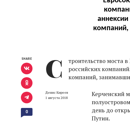
Евросою
компани
аннексии
компаний,
С
троительство моста в
SHARE
российских компаний.
компаний, занимавших
Керченский мо
Денис Киреев
1 августа 2018
полуостровом
день до откр
0
Путин.