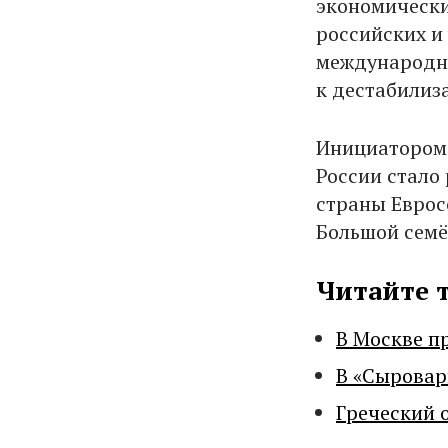
экономически
российских и
международны
к дестабилиз
Инициатором 
России стало
страны Еврос
Большой семё
Читайте 
В Москве п
В «Сыровар
Греческий 