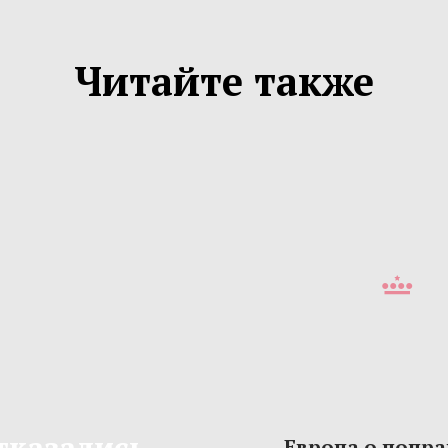
Читайте также
тказались
Европа о попра