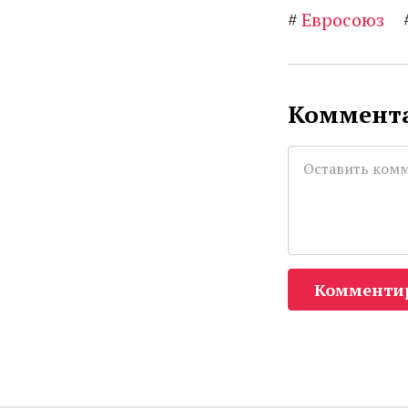
#
Евросоюз
Коммента
Комменти