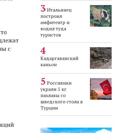
Итальянец
построил
амфитеатр и
водил туда
что
туристов
адлежат
ны с
Кадаргаванский
каньон
Россиянки
украли 5 кг
пахлавы со
шведского стола в
Турции
нкций