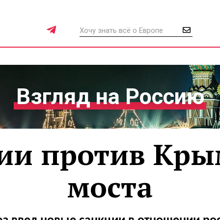
Взгляд на Россию
ии против Кры
моста