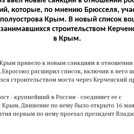
з ввел новые санкции в отношении ро
й, которые, по мнению Брюсселя, уча
 полуострова Крым. В новый список во
 занимавшихся строительством Керченс
в Крым.
 Крым привело к новым санкциям в отношении
 Евросоюз расширил список, включив в него ш
ся строительством моста через Керченский п
ст - крупнейший в России - соединяет ее с
 Крым. Движение по нему было открыто 16 мая.
ытия первым по нему проехал президент Влад