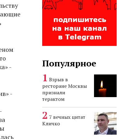
льству
ывающие
ь
меном
то
Популярное
а» -
Взрыв в
ресторане Москвы
признали
в» -
терактом
-
7 вечных цитат
за
Кличко
сы
алась