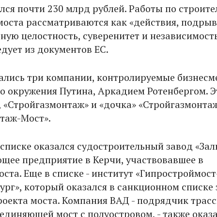
лся почти 230 млрд рублей. Работы по строите
моста рассматриваются как «действия, подр
ную целостность, суверенитет и независимост
едует из документов ЕС.
зались три компании, контролируемые бизнес
о окружения Путина, Аркадием Ротенбергом. Э
, «Стройгазмонтаж» и «дочка» «Стройгазмонтаж
таж-Мост».
 списке оказался судостроительный завод «Зали
щее предприятие в Керчи, участвовавшее в
ста. Еще в списке - институт «Гипростроймост
ург», который оказался в санкционном списке 
роекта моста. Компания ВАД - подрядчик трас
оединяющей мост с полуостровом, - также оказ