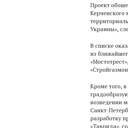
Проект обоше
Керченского 
территориаль
Украины», сл
В списке ока
из ближайшег
«Мостотрест»
«Стройгазмон
Кроме того, в
градообразую
возведении мо
Санкт-Петерб
разработку п
«Таврида», с