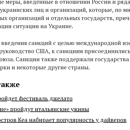
е меры, введённые в отношении России и ряд
 украинских лиц и организаций, которые, по 
х организаций и отдельных государств, при
ации ситуации на Украине.
введения санкций с целью международной из
 руководство США, к санкциям присоединилис
оюза. Санкции также поддержали государства
рки и некоторые другие страны.
также
ройдет фестиваль джелато
не» пройдут итальянские ужины
остров Кеа набирает популярность у дайверов