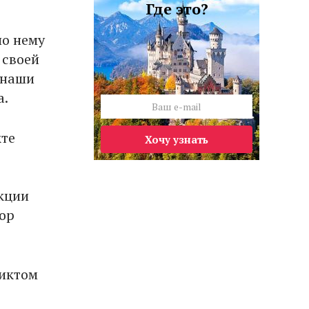
Где это?
по нему
 своей
е наши
а.
кте
Хочу узнать
нкции
ор
ликтом