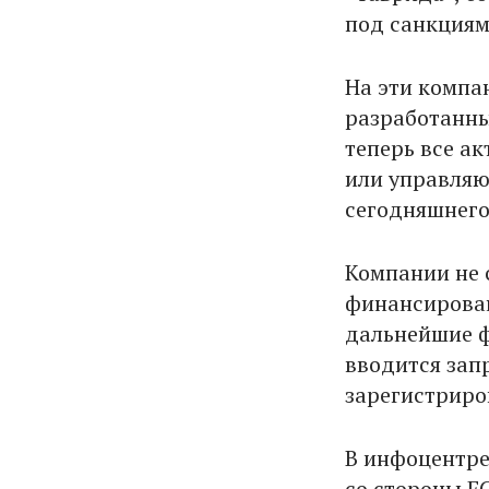
под санкциям
На эти компа
разработанные
теперь все а
или управляю
сегодняшнего
Компании не 
финансирован
дальнейшие ф
вводится зап
зарегистриро
В инфоцентре
со стороны ЕС