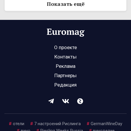
Показать ещё
О проекте
Контакты
Реклама
Партнеры
Редакция
#
отели
#
7 настроений Рислинга
#
GermanWineDay
#
вино
#
Riesling Weeks Russia
#
виноделие