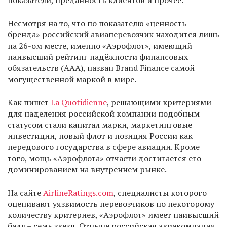
показатели, преданность клиентов и прочее.
Несмотря на то, что по показателю «ценность
бренда» российский авиаперевозчик находится лишь
на 26-ом месте, именно «Аэрофлот», имеющий
наивысший рейтинг надёжности финансовых
обязательств (ААА), назван Brand Finance самой
могущественной маркой в мире.
Как пишет
La Quotidienne
, решающими критериями
для наделения российской компании подобным
статусом стали капитал марки, маркетинговые
инвестиции, новый флот и позиция России как
передового государства в сфере авиации. Кроме
того, мощь «Аэрофлота» отчасти достигается его
доминированием на внутреннем рынке.
На сайте
AirlineRatings.com
, специалисты которого
оценивают уязвимость перевозчиков по некоторому
количеству критериев, «Аэрофлот» имеет наивысший
балл – семь звезд. Отныне российская авиакомпания