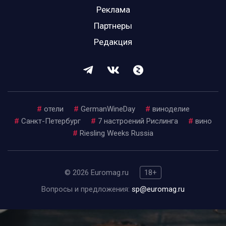
Реклама
Партнеры
Редакция
#
отели
#
GermanWineDay
#
виноделие
#
Санкт-Петербург
#
7 настроений Рислинга
#
вино
#
Riesling Weeks Russia
© 2026 Euromag.ru
18+
Вопросы и предложения:
sp@euromag.ru