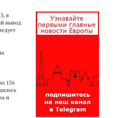
3, в
ий вывод
ледует
на
из 156
дилось
ва и