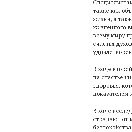
Специалистам
такие как об
жизни, а так
жизненного в
всему миру п
счастья духо
удовлетворен
В ходе второ
на счастье и
здоровья, ко
показателем 
В ходе иссле
страдают от 
беспокойства