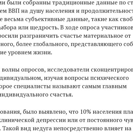
и были собранны традиционные данные по с
ъем ВВП на душу населения и продолжительнос
же весьма субъективные данные, такие как сво
ыбора или щедрость. В ходе опроса участников
росили разграничить счастье материальное от
вного, более глобального, представляющего со
ие уровнем жизни.
й волны опросов, исследователи сконцентриро
ндивидуальном, изучая вопросы психического
торое специалисты называют самым главным
индивидуального счастья.
дования, было выявлено, что 10% населения пл
клинической депрессии или от постоянного чу
. Такой вид недуга непосредственно влияет на