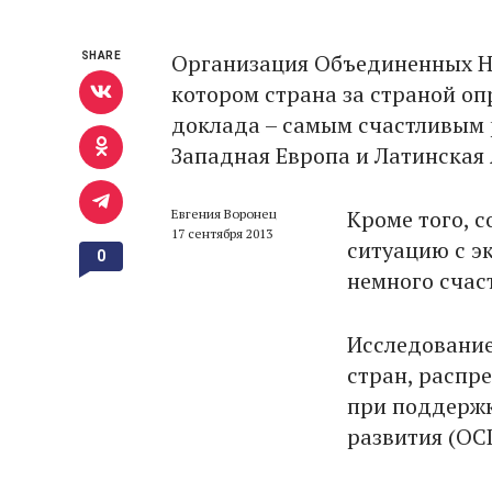
Организация Объединенных На
SHARE
котором страна за страной о
доклада – самым счастливым р
Западная Европа и Латинская
Кроме того, с
Евгения Воронец
17 сентября 2013
ситуацию с э
0
немного счаст
Исследование
стран, распр
при поддержк
развития (OC