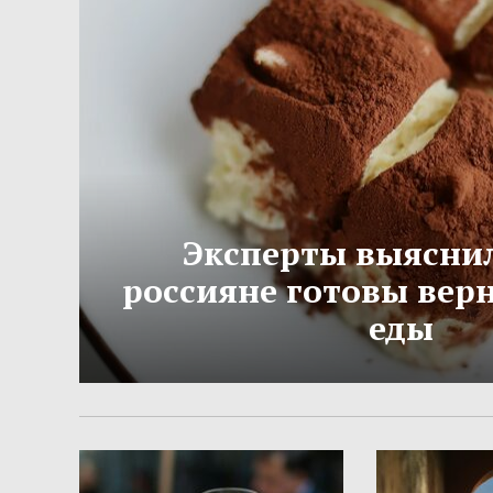
Эксперты выяснил
россияне готовы вер
еды