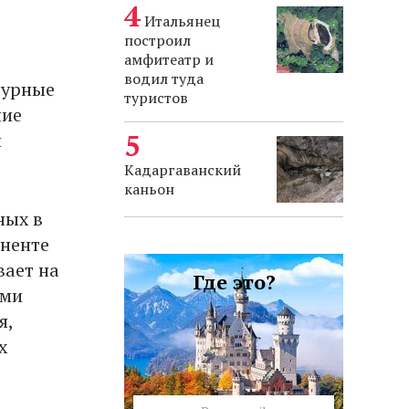
Итальянец
построил
амфитеатр и
водил туда
турные
туристов
ние
й
Кадаргаванский
каньон
ных в
иненте
вает на
Где это?
ями
я,
х