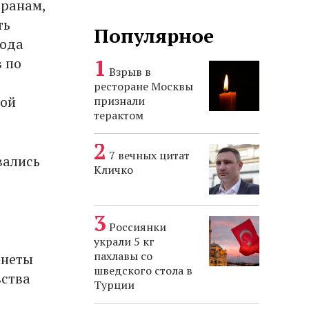
транам,
ть
Популярное
бода
 по
Взрыв в
ресторане Москвы
бой
признали
терактом
7 вечных цитат
вались
Кличко
Россиянки
украли 5 кг
пахлавы со
анеты
шведского стола в
вства
Турции