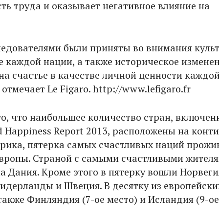
ть труда и оказывает негативное влияние на
ледователями были приняты во внимания куль
 каждой нации, а также историческое измене
 на счастье в качестве личной ценности каждо
отмечает Le Figaro. http://www.lefigaro.fr
то, что наибольшее количество стран, включен
d Happiness Report 2013, расположены на конт
рика, пятерка самых счастливых наций прожи
вропы. Страной с самыми счастливыми жител
а Дания. Кроме этого в пятерку вошли Норвеги
идерланды и Швеция. В десятку из европейски
также Финляндия (7-ое место) и Исландия (9-ое