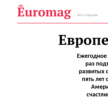
Всё о Европе
Европе
Ежегодное 
раз под
развитых с
пять лет
Амери
счастл