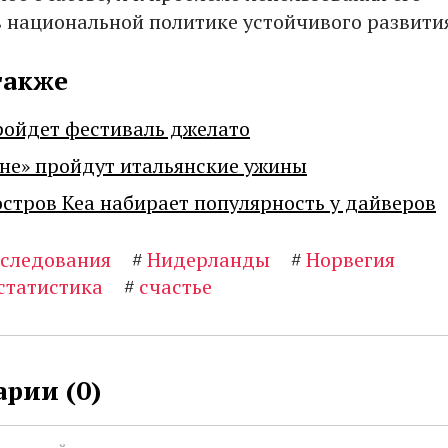
в национальной политике устойчивого развити
также
ройдет фестиваль джелато
не» пройдут итальянские ужины
остров Кеа набирает популярность у дайверов
сследования
#
Нидерланды
#
Норвегия
статистика
#
счастье
рии (
0
)