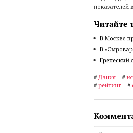
показателей 
Читайте 
В Москве п
В «Сыровар
Греческий 
#
Дания
#
и
#
рейтинг
#
Коммента