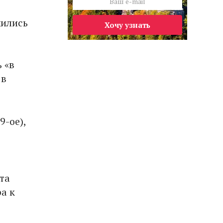
жились
Хочу узнать
 «в
 в
9-ое),
та
а к