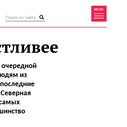
МЕНЮ
стливее
в очередной
людям из
а последние
 Северная
 самых
шинство