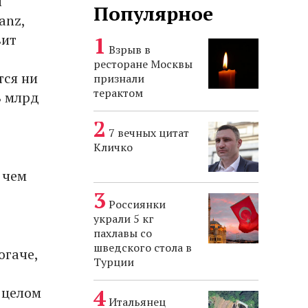
й
Популярное
anz,
вит
Взрыв в
ресторане Москвы
тся ни
признали
терактом
8 млрд
7 вечных цитат
Кличко
 чем
Россиянки
украли 5 кг
пахлавы со
шведского стола в
огаче,
Турции
 целом
Итальянец