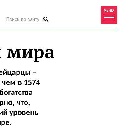
МЕНЮ
я мира
ейцарцы –
 чем в 1574
богатства
но, что,
ий уровень
ре.