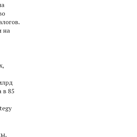
ла
во
алогов.
и на
х,
 млрд
 в 85
tegy
ны,