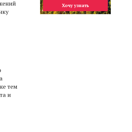
ежений
Хочу узнать
чку
о
а
же тем
та и