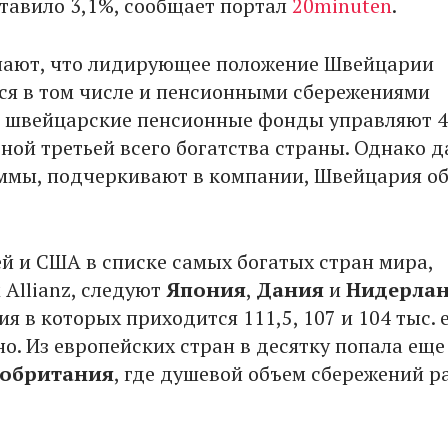
ставило 3,1%, сообщает портал
20minuten
.
чают, что лидирующее положение Швейцарии
ся в том числе и пенсионными сбережениями
 швейцарские пенсионные фонды управляют 
ной третьей всего богатства страны. Однако д
уммы, подчеркивают в компании, Швейцария о
й и США в списке самых богатых стран мира,
 Allianz, следуют
Япония
,
Дания
и
Нидерла
я в которых приходится 111,5, 107 и 104 тыс. 
о. Из европейских стран в десятку попала еще
кобритания
, где душевой объем сбережений р