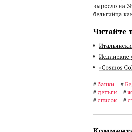
выросло на 3
бельгийца ка
Читайте 
Итальянски
Испанские 
«Cosmos Co
#
банки
#
Бе
#
деньги
#
ж
#
список
#
с
Коммента