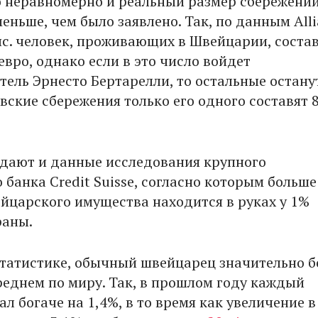
 неравномерно и реальный размер сбережени
ньше, чем было заявлено. Так, по данным Alli
ыс. человек, проживающих в Швейцарии, соста
евро, однако если в это число войдет
ель Эрнесто Бертарелли, то остальные остану
овские сбережения только его одного составят 
дают и данные исследования крупного
банка Credit Suisse, согласно которым больше
йцарского имущества находится в руках у 1%
раны.
статистике, обычный швейцарец значительно б
реднем по миру. Так, в прошлом году каждый
л богаче на 1,4%, в то время как увеличение в