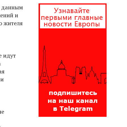
о данным
жений и
о жителя
е идут
а
ая
 и
не