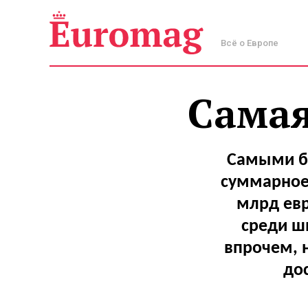
Всё о Европе
Самая
Самыми б
суммарное 
млрд евр
среди ш
впрочем, 
до