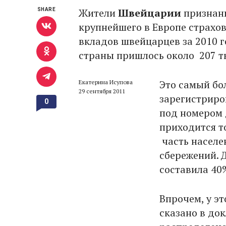
Жители
Швейцарии
признаны
SHARE
крупнейшего в Европе страхо
вкладов швейцарцев за 2010 г
страны пришлось около 207 ты
Это самый бо
Екатерина Исупова
29 сентября 2011
зарегистриро
0
под номером 
приходится то
часть населе
сбережений. 
составила 40
Впрочем, у эт
сказано в до