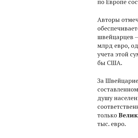
по Европе со
Авторы отме
обеспечивает
швейцарцев –
млрд евро, од
учета этой с
бы США.
За Швейцарие
составленном
душу населени
соответственн
только
Вели
тыс. евро.