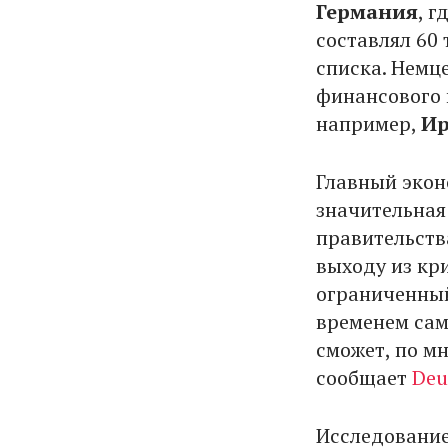
Германия
, 
составлял 60 
списка. Немц
финансового 
например,
Ир
Главный экон
значительная
правительств
выходу из кр
ограниченный
временем сам
сможет, по м
сообщает
Deu
Исследование