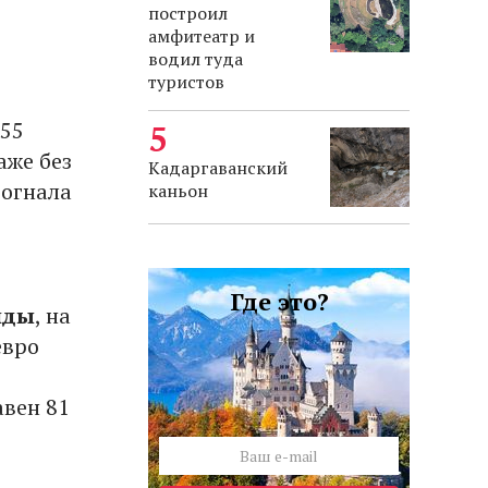
построил
амфитеатр и
водил туда
туристов
455
аже без
Кадаргаванский
богнала
каньон
Где это?
нды
, на
евро
авен 81