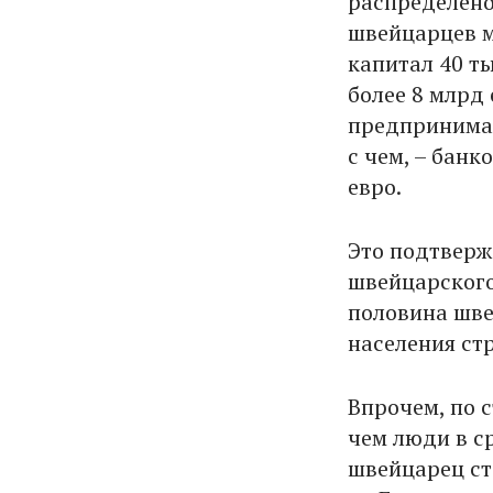
распределено
швейцарцев ме
капитал 40 т
более 8 млрд 
предпринимат
с чем, – банк
евро.
Это подтверж
швейцарского 
половина шве
населения ст
Впрочем, по 
чем люди в с
швейцарец ста