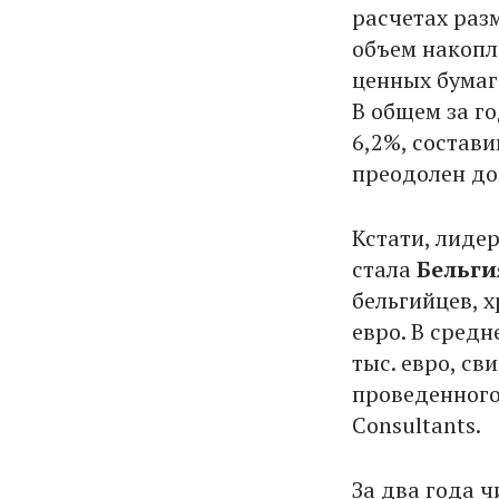
расчетах раз
объем накопл
ценных бумаг
В общем за г
6,2%, состави
преодолен до
Кстати, лиде
стала
Бельги
бельгийцев, 
евро. В средн
тыс. евро, св
проведенного
Consultants.
За два года 