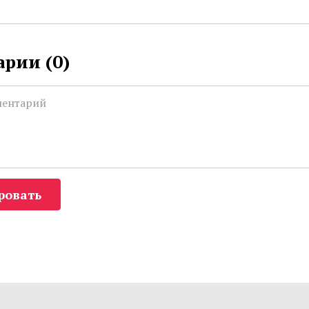
рии (
0
)
ровать