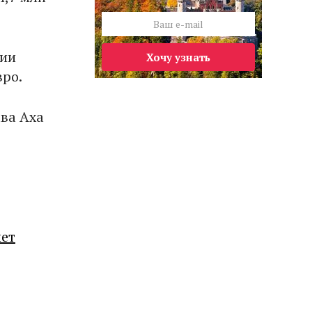
ции
Хочу узнать
вро.
ва Axa
лет