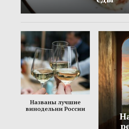
Названы лучшие
винодельни России
Н
р