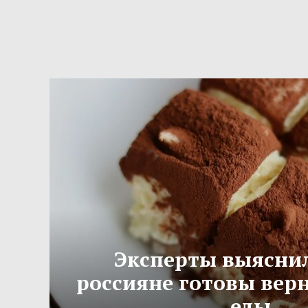
Эксперты выяснил
россияне готовы вер
еды