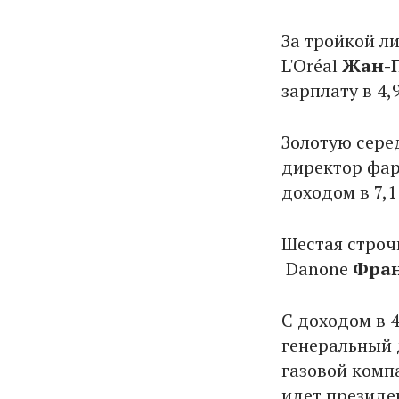
За тройкой л
L'Oréal
Жан-П
зарплату в 4,
Золотую сере
директор фар
доходом в 7,1
Шестая строч
Danone
Фран
С доходом в 
генеральный 
газовой комп
идет президен