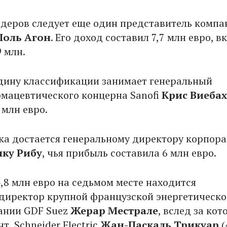
идеров следует еще один представитель компа
оль Агон
. Его доход составил 7,7 млн евро, 
9 млн.
дину классификации занимает генеральный
мацевтического концерна Sanofi
Крис Виеба
 млн евро.
ка достается генеральному директору корпор
ку Рибу
, чья прибыль составила 6 млн евро.
4,8 млн евро на седьмом месте находится
директор крупной французской энергетическо
ании GDF Suez
Жерар Местрале
, вслед за ко
т Schneider Electric
Жан-Паскаль Трикуар
(