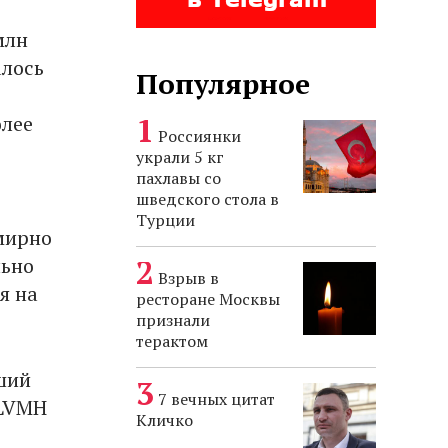
млн
алось
Популярное
олее
Россиянки
украли 5 кг
пахлавы со
шведского стола в
Турции
мирно
льно
Взрыв в
я на
ресторане Москвы
признали
терактом
ший
7 вечных цитат
 LVMH
Кличко