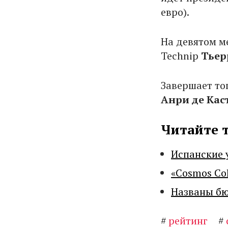
евро).
На девятом м
Technip
Тьер
Завершает то
Анри де Кас
Читайте 
Испанские 
«Cosmos Co
Названы бю
#
рейтинг
#