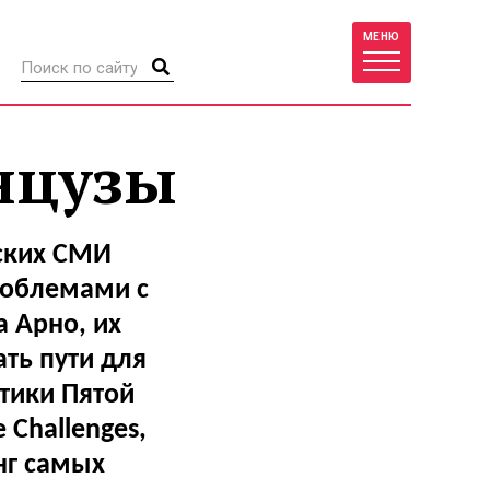
МЕНЮ
нцузы
йских СМИ
роблемами с
 Арно, их
ть пути для
тики Пятой
 Challenges,
нг самых