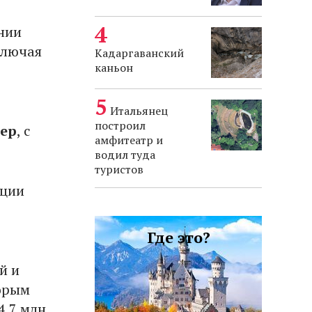
нии
включая
Кадаргаванский
каньон
Итальянец
построил
хер
, с
амфитеатр и
водил туда
туристов
ации
Где это?
й и
торым
4,7 млн