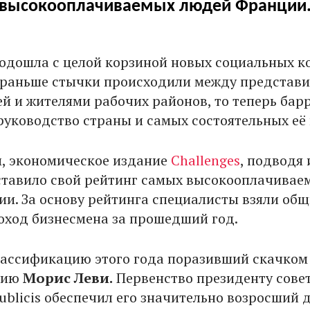
высокооплачиваемых людей Франции
подошла с целой корзиной новых социальных 
и раньше стычки происходили между представ
ей и жителями рабочих районов, то теперь ба
руководство страны и самых состоятельных её
им, экономическое издание
Challenges
, подводя 
оставило свой рейтинг самых высокооплачивае
и. За основу рейтинга специалисты взяли об
ход бизнесмена за прошедший год.
ассификацию этого года поразивший скачком 
цию
Морис Леви.
Первенство президенту сове
ublicis обеспечил его значительно возросший 