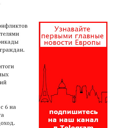
.
конфликтов
ителями
ррикады
 граждан.
итоги
мых
щий
с 6 на
та
доход.