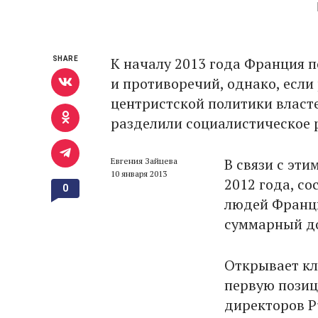
К началу 2013 года Франция 
SHARE
и противоречий, однако, есл
центристской политики власт
разделили социалистическое 
В связи с эт
Евгения Зайцева
10 января 2013
2012 года, с
0
людей Франци
суммарный до
Открывает кл
первую пози
директоров P