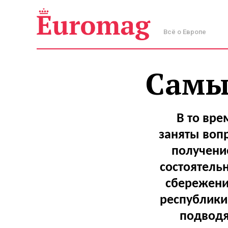
Всё о Европе
Самы
В то вре
заняты воп
получени
состоятель
сбережени
республики.
подводя