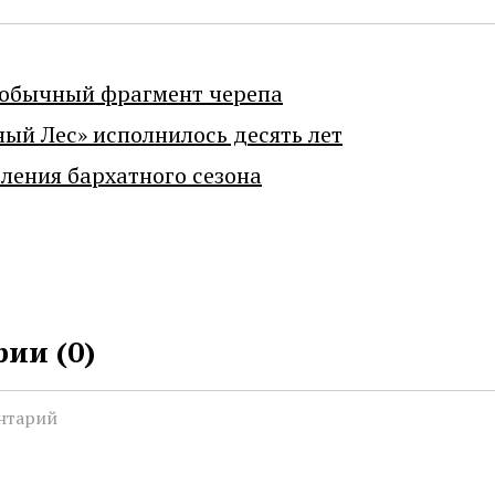
еобычный фрагмент черепа
ный Лес» исполнилось десять лет
ения бархатного сезона
ии (
0
)