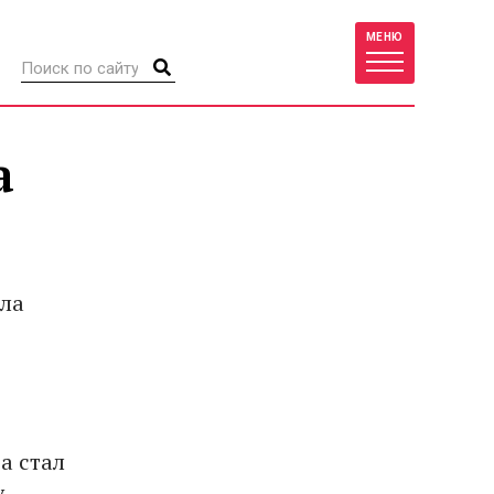
МЕНЮ
а
ила
а стал
у