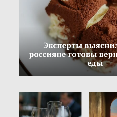
Эксперты выяснил
россияне готовы вер
еды