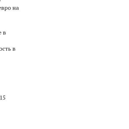
евро на
е в
ость в
15