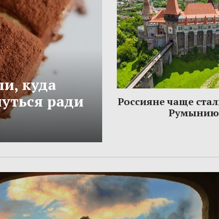
и, куда
нуться ради
Россияне чаще стал
Румынию