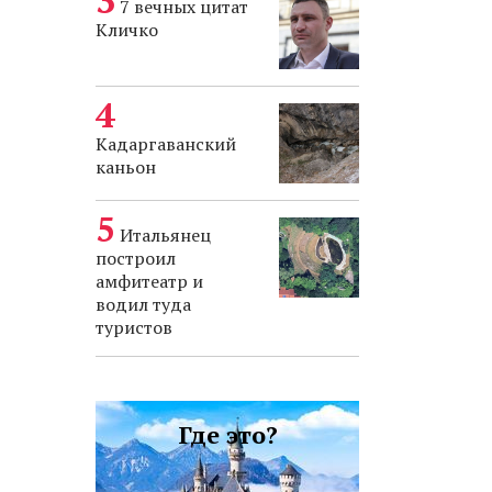
7 вечных цитат
Кличко
Кадаргаванский
каньон
Итальянец
построил
амфитеатр и
водил туда
туристов
Где это?