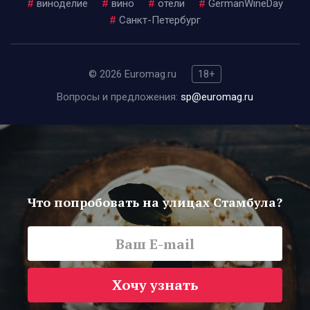
#
виноделие
#
вино
#
отели
#
GermanWineDay
#
Санкт-Петербург
© 2026 Euromag.ru
18+
Вопросы и предложения:
sp@euromag.ru
Что попробовать на улицах Стамбула?
Хочу узнать