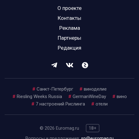
О проекте
Контакты
Реклама
Партнеры
Редакция
#
Санкт-Петербург
#
виноделие
#
Riesling Weeks Russia
#
GermanWineDay
#
вино
#
7 настроений Рислинга
#
отели
© 2026 Euromag.ru
18+
Вопросы и предложения:
sp@euromag.ru