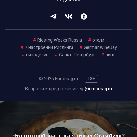
#
Riesling Weeks Russia
#
отели
#
7 настроений Рислинга
#
GermanWineDay
#
виноделие
#
Санкт-Петербург
#
вино
© 2026 Euromag.ru
18+
Вопросы и предложения:
sp@euromag.ru
Что попробовать на улицах Стамбула?