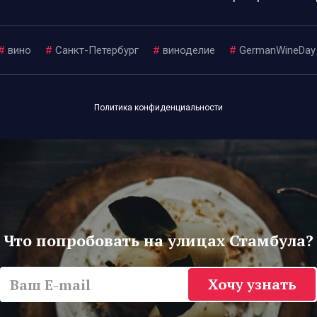
#
вино
#
Санкт-Петербург
#
виноделие
#
GermanWineDay
Политика конфиденциальности
Что попробовать на улицах Стамбула?
Хочу узнать