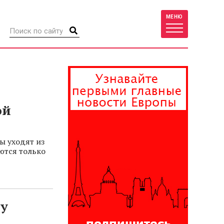
МЕНЮ
ой
ы уходят из
аются только
му