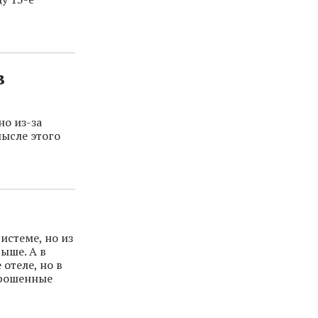
в
о из-за
мысле этого
истеме, но из
ыше. А в
отеле, но в
прошенные