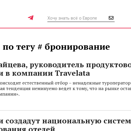
 по тегу # бронирование
айцева, руководитель продуктов
 в компании Travelata
оисходит естественный отбор – ненадежные туроператор
ная тенденция неминуемо ведет к тому, что на рынке ост
мпании».
и создадут национальную систе
ования отелей