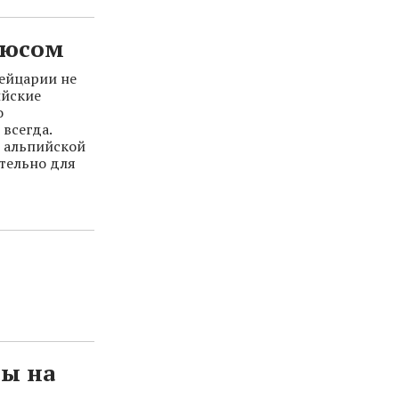
люсом
ейцарии не
ийские
о
всегда.
в альпийской
ительно для
ны на