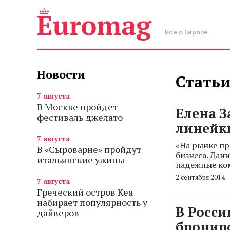
Всё о Европе
Новости
Статьи
7 августа
В Москве пройдет
Елена З
фестиваль джелато
линейки
7 августа
«На рынке пр
В «Сыроварне» пройдут
бизнеса. Дан
итальянские ужины
надежные ко
2 сентября 2014
7 августа
Греческий остров Кеа
набирает популярность у
В Росси
дайверов
бронир