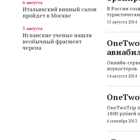
6 августа
В России соз
Итальянский винный салон
туристических
пройдет в Москве
15 августа 2014
5 августа
Испанские ученые нашли
необычный фрагмент
OneTwo
черепа
авиабил
Онлайн-серви
лоукостеров.
14 августа 2014
OneTwoT
OneTwoTrip п
1800 рублей о
6 сентября 2013