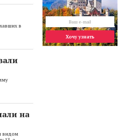
хавших в
Хочу узнать
овали
амму
пали на
м видом
у 13-е