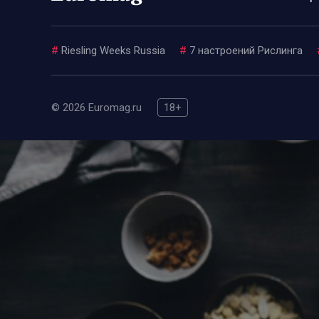
#
Riesling Weeks Russia
#
7 настроений Рислинга
© 2026 Euromag.ru
18+