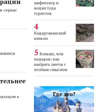
грации
амфитеатр и
водил туда
йн-сервис
туристов
Кадаргаванский
каньон
ившихся
Больше, чем
подарок: как
выбрать цветы с
особым смыслом
тельнее
Где это?
одходом к