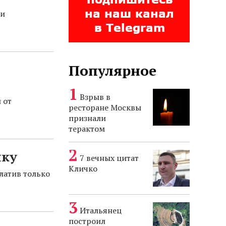
 и
Популярное
Взрыв в
 от
ресторане Москвы
признали
терактом
чку
7 вечных цитат
Кличко
латив только
Итальянец
построил