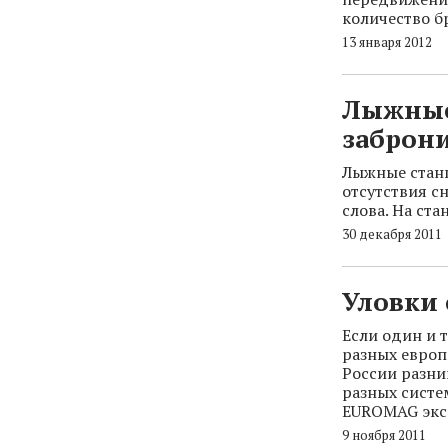
количество б
13 января 2012
Лыжные
заброн
Лыжные станц
отсутствия с
слова. На ст
30 декабря 2011
Уловки
Если один и т
разных европе
России разни
разных систе
EUROMAG эксп
9 ноября 2011