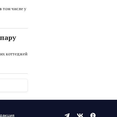
в том числе у
 пару
ких коттеджей
дакция