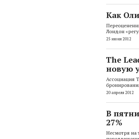
Как Ол
Переоцененны
Лондон «регу
25 июня 2012
The Lea
новую у
Ассоциация T
бронирования 
20 апреля 2012
В пятни
27%
Несмотря на 
передвижения