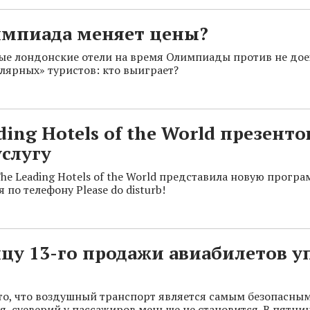
импиада меняет цены?
е лондонские отели на время Олимпиады против не дое
лярных» туристов: кто выиграет?
ding Hotels of the World презент
слугу
he Leading Hotels of the World представила новую прогр
по телефону Please do disturb!
цу 13-го продажи авиабилетов у
то, что воздушный транспорт является самым безопасны
, суеверий у пассажиров меньше не становится. В пятниц