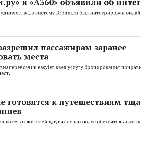
.ру» и «А360» объявили об инте
рудничества, в систему Bronni.ru был интегрирован онла
 разрешил пассажирам заранее
овать места
иаперевозчик easyJet ввел услугу бронирования понрав
ест.
е готовятся к путешествиям тща
анцев
ичаются от жителей других стран более обстоятельным п