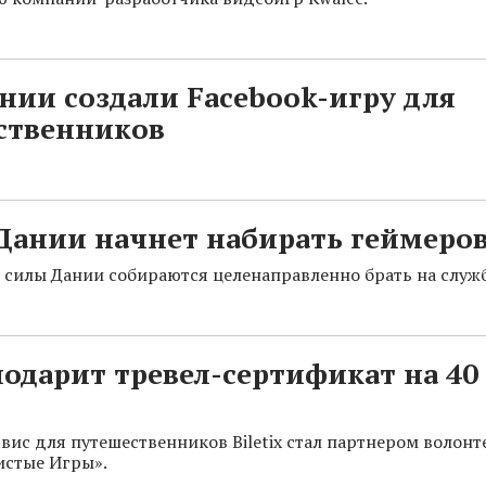
нии создали Facebook-игру для
ственников
Дании начнет набирать геймеро
силы Дании собираются целенаправленно брать на служб
 подарит тревел-сертификат на 40
вис для путешественников Biletix стал партнером волонт
истые Игры».