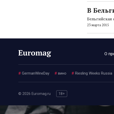
В Бельг
Бельгийская 
23 марта 2015
О пр
#
GermanWineDay
#
вино
#
Riesling Weeks Russia
© 2026 Euromag.ru
18+