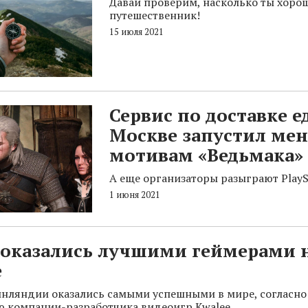
Давай проверим, насколько ты хоро
путешественник!
15 июля 2021
Сервис по доставке е
Москве запустил ме
мотивам «Ведьмака»
А еще организаторы разыграют PlaySt
1 июня 2021
оказались лучшими геймерами 
е
нляндии оказались самыми успешными в мире, согласно
 компании-разработчика видеоигр Kwalee.