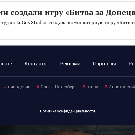
ии создали игру «Битва за Донец
студия LuGus Studios создала компьютерную игру «Битва 
оекте
Контакты
Реклама
Партнеры
Ре
#
виноделие
#
Санкт-Петербург
#
отели
#
7 настроени
Политика конфиденциальности