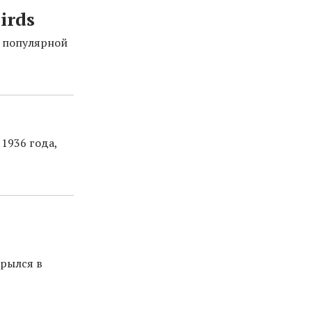
irds
и популярной
1936 года,
рылся в