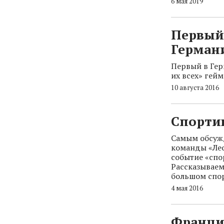
6 мая 2019
Первый 
Герман
Первый в Гер
их всех» гей
10 августа 2016
Спортив
Самым обсуж
команды «Лес
событие «спо
Рассказываем
большом спор
4 мая 2016
Франци