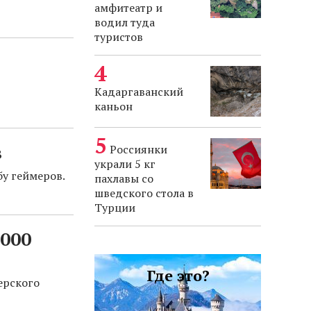
амфитеатр и
водил туда
туристов
Кадаргаванский
каньон
в
Россиянки
украли 5 кг
у геймеров.
пахлавы со
шведского стола в
Турции
 000
Где это?
ерского