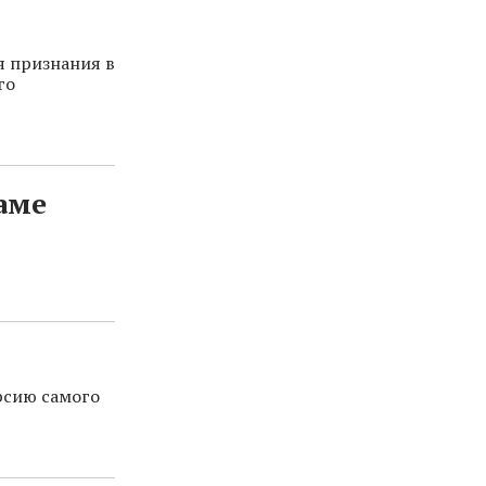
я признания в
го
аме
рсию самого