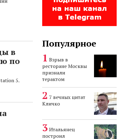
ший
Популярное
ды в
ню по
Взрыв в
ресторане Москвы
признали
терактом
ation 5.
7 вечных цитат
Кличко
на
Итальянец
построил