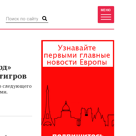
МЕНЮ
рд»
тигров
о следующего
ми.