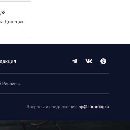
к»
за Донецк».
дакция
й Рислинга
Вопросы и предложения:
sp@euromag.ru