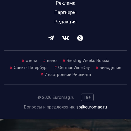
Реклама
Партнеры
Редакция
#
отели
#
вино
#
Riesling Weeks Russia
#
Санкт-Петербург
#
GermanWineDay
#
виноделие
#
7 настроений Рислинга
© 2026 Euromag.ru
18+
Вопросы и предложения:
sp@euromag.ru