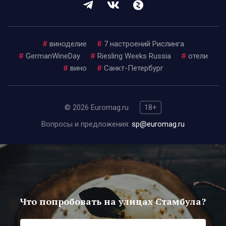
#
виноделие
#
7 настроений Рислинга
#
GermanWineDay
#
Riesling Weeks Russia
#
отели
#
вино
#
Санкт-Петербург
© 2026 Euromag.ru
18+
Вопросы и предложения:
sp@euromag.ru
Что попробовать на улицах Стамбула?