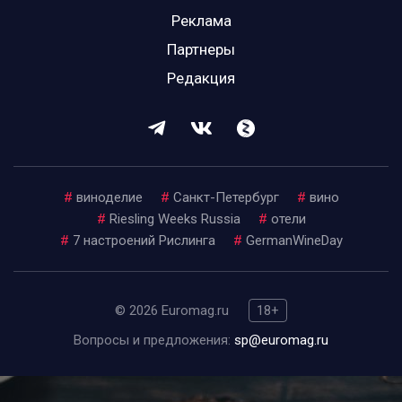
Реклама
Партнеры
Редакция
#
виноделие
#
Санкт-Петербург
#
вино
#
Riesling Weeks Russia
#
отели
#
7 настроений Рислинга
#
GermanWineDay
© 2026 Euromag.ru
18+
Вопросы и предложения:
sp@euromag.ru