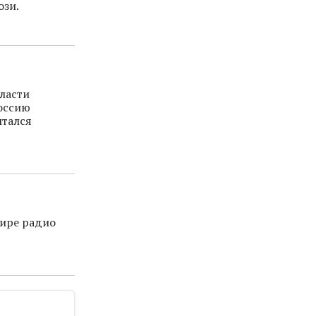
ози.
ласти
Россию
ытался
ире радио