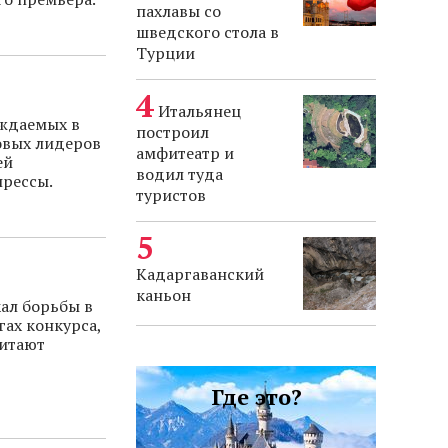
пахлавы со
шведского стола в
Турции
Итальянец
уждаемых в
построил
овых лидеров
амфитеатр и
ей
водил туда
прессы.
туристов
Кадаргаванский
каньон
ал борьбы в
гах конкурса,
читают
Где это?