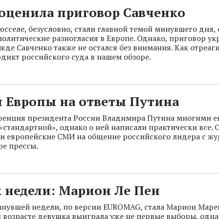
 оценила приговор Савченко
юсселе, безусловно, стали главной темой минувшего дня,
политические разногласия в Европе. Однако, приговор у
жде Савченко также не остался без внимания. Как отреаг
рдикт российского суда в нашем обзоре.
я Европы на ответы Путина
ренция президента России Владимира Путина многими 
«стандартной», однако о ней написали практически все. О
и европейские СМИ на общение российского лидера с жу
ре прессы.
 недели: Марион Ле Пен
нувшей недели, по версии EUROMAG, стала Марион Мареш
 возрасте девушка выиграла уже не первые выборы, однак