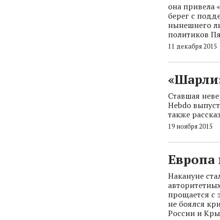
она привела 
берег с подд
нынешнего л
политиков Пя
11 декабря 2015
«Шарли
Ставшая неве
Hebdo выпуст
также расска
19 ноября 2015
Европа
Накануне ста
авторитетных
прощается с 
не боялся кр
России и Кры