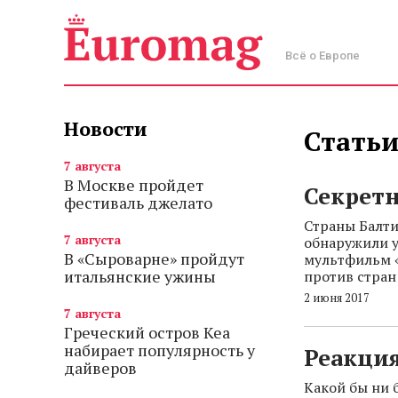
Всё о Европе
Новости
Статьи
7 августа
В Москве пройдет
Секретн
фестиваль джелато
Страны Балти
7 августа
обнаружили у
В «Сыроварне» пройдут
мультфильм 
итальянские ужины
против стран
2 июня 2017
7 августа
Греческий остров Кеа
набирает популярность у
Реакция
дайверов
Какой бы ни 