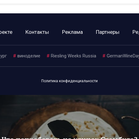
оекте
Контакты
Реклама
Партнеры
Ре
ург
#
виноделие
#
Riesling Weeks Russia
#
GermanWineDa
Политика конфиденциальности