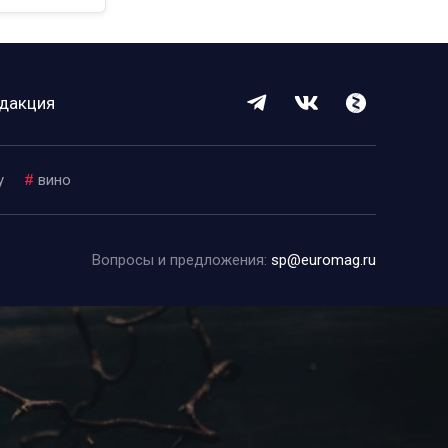
дакция
y
#
вино
Вопросы и предложения:
sp@euromag.ru