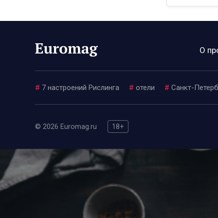
О пр
#
7 настроений Рислинга
#
отели
#
Санкт-Петерб
© 2026 Euromag.ru
18+