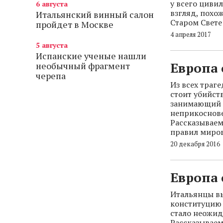
у всего цивил
6 августа
взгляд, похо
Итальянский винный салон
Старом Свете
пройдет в Москве
4 апреля 2017
5 августа
Испанские ученые нашли
Европа 
необычный фрагмент
черепа
Из всех траге
стоит убийст
занимающий п
неприкоснове
Рассказываем
правил миро
20 декабря 2016
Европа 
Итальянцы в
конституцию 
стало неожид
Рассказываем