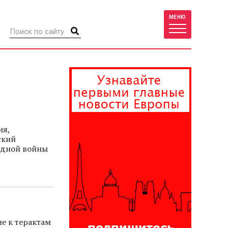
МЕНЮ
ия,
ский
идной войны
е к терактам