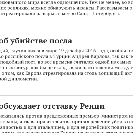
изованного мира всегда однозначное. Тем не менее, во вс
жих репликах, можно обнаружить нюансы. Рассказываем о 
 отреагировали на взрыв в метро Санкт-Петербурга.
об убийстве посла
дий, случившихся в мире 19 декабря 2016 года, особняком
во российского посла в Турции Андрея Карлова, так как ч
одобный пост, во все времена считался одной из самых
нных фигур, как бы не складывались отношения между с
 о том, как Европа отреагировала на столь вопиющий ак
вой дипломатии.
обсуждает отставку Ренци
ысказались против предложенных премьер-министром и
страны, и глава правительства принял решение уйти в отс
анностью и для итальянцев, и для европейских политико
 о том, как отреагировала Европа на отставку итальянско