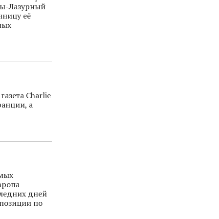
пы-Лазурный
нницу её
ных
азета Charlie
анции, а
амых
вропа
ледних дней
 позиции по