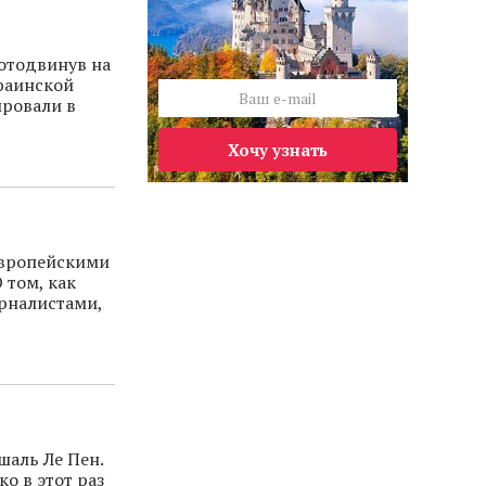
 отодвинув на
краинской
ировали в
Хочу узнать
европейскими
 том, как
рналистами,
аль Ле Пен.
о в этот раз