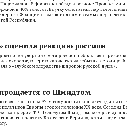
«Национальный фронт» к победе в регионе Прованс-Аль
ержкой в 40% голосов. Внучку основателя партии и племя
идера во Франции называют одним из самых перспектив
той Республики.
» оценила реакцию россиян
роятно популярной среди россиян небольшая парижская г
ила очередную серию карикатур на события в столице Фр
зала о «глубоком злорадстве широкой русской души».
 прощается со Шмидтом
ло известно, что на 97-м году жизни скончался один из с
 политиков Европы второй половины XX века. Сегодня Е
экс-канцлером ФРГ Гельмутом Шмидтом, который до пос
итиковать политику Брюсселя и Берлина, в том числе и за
му.