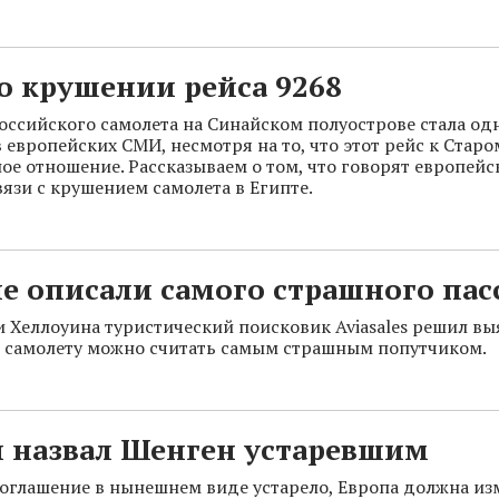
о крушении рейса 9268
оссийского самолета на Синайском полуострове стала од
 европейских СМИ, несмотря на то, что этот рейс к Старо
ое отношение. Рассказываем о том, что говорят европей
вязи с крушением самолета в Египте.
е описали самого страшного па
 Хеллоуина туристический поисковик Aviasales решил вы
о самолету можно считать самым страшным попутчиком.
и назвал Шенген устаревшим
оглашение в нынешнем виде устарело, Европа должна из