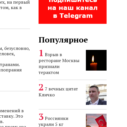
ех, на первый
том, как в
Популярное
, безусловно,
еловек,
Взрыв в
ресторане Москвы
транами.
признали
т попрания
терактом
7 вечных цитат
Кличко
зменений в
тавку. Это
Россиянки
в.
украли 5 кг
го премьера.