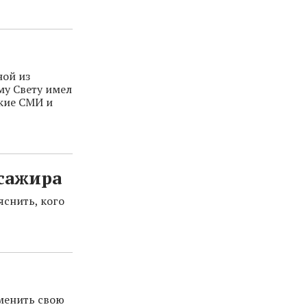
ной из
му Свету имел
ские СМИ и
ссажира
яснить, кого
менить свою