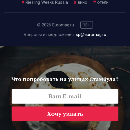
#
Riesling Weeks Russia
#
вино
#
отели
© 2026 Euromag.ru
18+
Вопросы и предложения:
sp@euromag.ru
Что попробовать на улицах Стамбула?
Хочу узнать